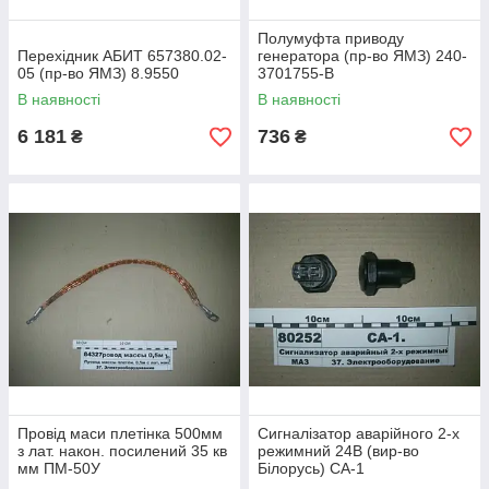
Полумуфта приводу
Перехідник АБИТ 657380.02-
генератора (пр-во ЯМЗ) 240-
05 (пр-во ЯМЗ) 8.9550
3701755-В
В наявності
В наявності
6 181
736
₴
₴
Провід маси плетінка 500мм
Сигналізатор аварійного 2-х
з лат. након. посилений 35 кв
режимний 24В (вир-во
мм ПМ-50У
Білорусь) СА-1