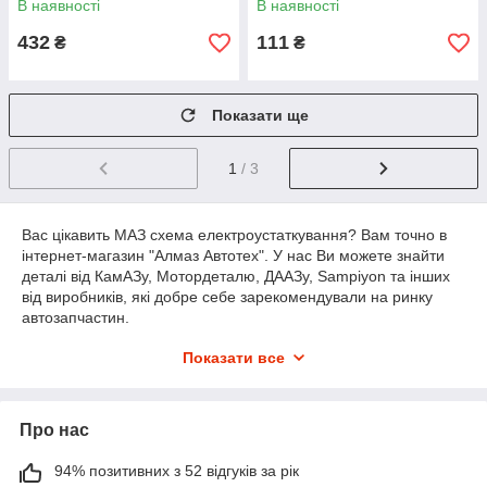
В наявності
В наявності
432
111
₴
₴
Показати ще
1
/ 3
Вас цікавить МАЗ схема електроустаткування? Вам точно в
інтернет-магазин "Алмаз Автотех". У нас Ви можете знайти
деталі від КамАЗу, Мотордеталю, ДААЗу, Sampiyon та інших
від виробників, які добре себе зарекомендували на ринку
автозапчастин.
Показати все
Продавці-консультанти інтернет-магазину мають профільну
технічну освіту та допоможуть вибрати саме ту деталь, яка
підійде найкраще для Вашої вантажівки.
Про нас
94% позитивних з 52 відгуків за рік
Схема електрообладнання МАЗ: