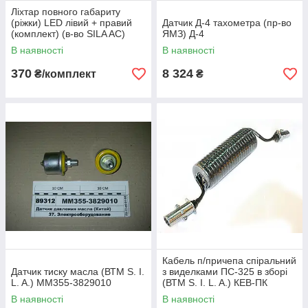
Ліхтар повного габариту
(ріжки) LED лівий + правий
Датчик Д-4 тахометра (пр-во
(комплект) (в-во SILA AC)
ЯМЗ) Д-4
В наявності
В наявності
370
8 324
₴/комплект
₴
Кабель п/причепа спіральний
Датчик тиску масла (ВТМ S. I.
з виделками ПС-325 в зборі
L. A.) ММ355-3829010
(ВТМ S. I. L. A.) КЕВ-ПК
(6х0,75+1)
В наявності
В наявності