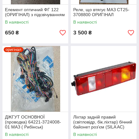
Елемент оптичний ФГ 122
Реле, що втягує МАЗ СТ25-
(ОРИГІНАЛ) з підсвічуванням
3708800 ОРИГІНАЛ
В наявності
В наявності
650
3 500
₴
₴
оригінал
ДЖГУТ ОСНОВНОЇ
Ліхтар задній правий
(проводка) 64221-3724008-
(світловідр, бік.ліхтар) бічний
01 МАЗ ( Рибінськ)
байонет роз'єм (SILA AC)
ОРИГІНАЛ
7462.3716-08
В наявності
В наявності