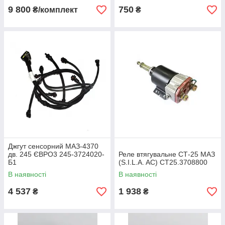
9 800
750
₴/комплект
₴
Джгут сенсорний МАЗ-4370
дв. 245 ЄВРО3 245-3724020-
Реле втягувальне СТ-25 МАЗ
Б1
(S.I.L.A. AC) СТ25.3708800
В наявності
В наявності
4 537
1 938
₴
₴