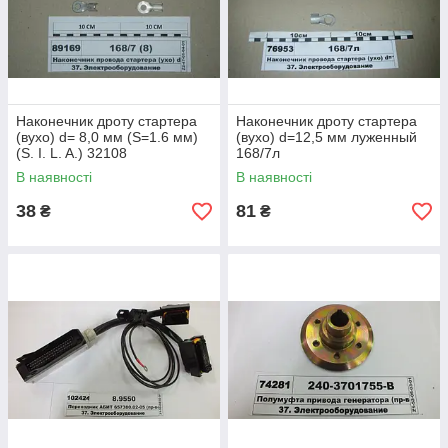
Наконечник дроту стартера
Наконечник дроту стартера
(вухо) d= 8,0 мм (S=1.6 мм)
(вухо) d=12,5 мм луженный
(S. I. L. A.) 32108
168/7л
В наявності
В наявності
38
81
₴
₴