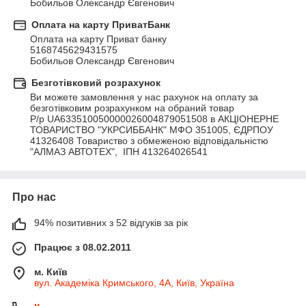
Бобильов Олександр Євгенович
Оплата на карту ПриватБанк
Оплата на карту Приват банку  

5168745629431575

Бобильов Олександр Євгенович
Безготівковий розрахунок
Ви можете замовлення у нас рахунок на оплату за 
безготівковим розрахунком на обраний товар

Р/р UA633510050000026004879051508 в АКЦІОНЕРНЕ 
ТОВАРИСТВО "УКРСИББАНК" МФО 351005, ЄДРПОУ 
41326408 Товариство з обмеженою відповідальністю 
"АЛМАЗ АВТОТЕХ",  ІПН 413264026541
Про нас
94% позитивних з 52 відгуків за рік
Працює з 08.02.2011
м. Київ
вул. Академіка Кримського, 4А, Київ, Україна