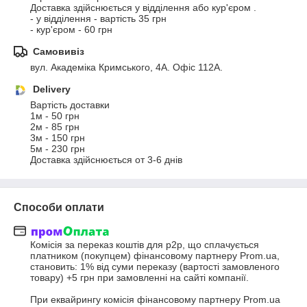
Доставка здійснюється у відділення або кур'єром . 

- у відділення - вартість 35 грн

- кур'єром - 60 грн
Самовивіз
вул. Академіка Кримського, 4А. Офіс 112А.
Delivery
Вартість доставки

1м - 50 грн

2м - 85 грн

3м - 150 грн

5м - 230 грн

Доставка здійснюється от 3-6 днів
Способи оплати
Комісія за переказ коштів для р2р, що сплачується 
платником (покупцем) фінансовому партнеру Prom.uа, 
становить: 1% від суми переказу (вартості замовленого 
товару) +5 грн при замовленні на сайті компанії. 

При еквайрингу комісія фінансовому партнеру Prom.uа 