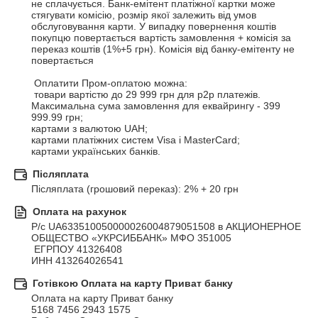
не сплачується. Банк-емітент платіжної картки може 
стягувати комісію, розмір якої залежить від умов 
обслуговування карти. У випадку повернення коштів 
покупцю повертається вартість замовлення + комісія за 
переказ коштів (1%+5 грн). Комісія від банку-емітенту не 
повертається

 Оплатити Пром-оплатою можна:

 товари вартістю до 29 999 грн для р2р платежів. 
Максимальна сума замовлення для еквайрингу - 399 
999.99 грн;

картами з валютою UAH;

картами платіжних систем Visa і MasterCard;

картами українських банків.
Післяплата
Післяплата (грошовий переказ): 2% + 20 грн
Оплата на рахунок
Р/с UA633510050000026004879051508 в АКЦИОНЕРНОЕ 
ОБЩЕСТВО «УКРСИББАНК» МФО 351005

 ЕГРПОУ 41326408

ИНН 413264026541
Готівкою Оплата на карту Приват банку
Оплата на карту Приват банку  

5168 7456 2943 1575
