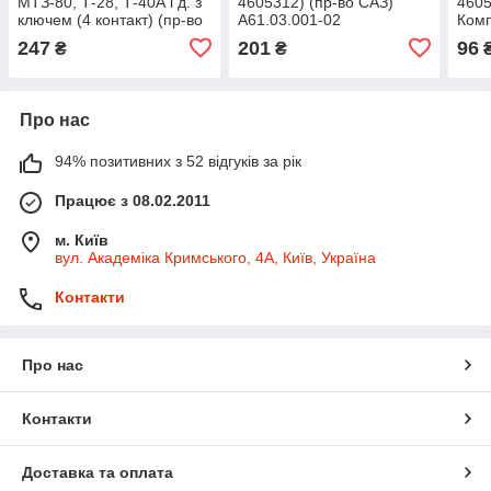
МТЗ-80, Т-28, Т-40А і д. з
4605312) (пр-во САЗ)
4605
ключем (4 контакт) (пр-во
А61.03.001-02
Комп
S.I.L.A. AC) ВК-316Б У-
А61.
247
201
96
₴
₴
ХЛЛ-ХЛ
Про нас
94% позитивних з 52 відгуків за рік
Працює з 08.02.2011
м. Київ
вул. Академіка Кримського, 4А, Київ, Україна
Контакти
Про нас
Контакти
Доставка та оплата