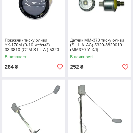
Покажчик тиску оливи
Датчик ММ-370 тиску оливи
УК-170М (0-10 кгс/см2)
(S.I.L.A. AC) 5320-3829010
33.3810 (СТМ S.I.L.A.) 5320-
(ММ370-У-ХЛ)
3810010 (УК-170М-У-ХЛ)
В наявності
В наявності
284
252
₴
₴