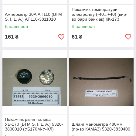
Покажчик температури
Амперметр 30А АП110 (ВТМ
електроліту (-40...+40) (вир-
S. I. L. A.) АП110-3811010
во бари банк ак) КК-173
В наявності
В наявності
161
61
₴
₴
Покажчик рівня палива
УБ-170 (ВТМ S. I. L. A.) 5320-
Шланг манометра 480мм
3806010 (УБ170М-У-ХЛ)
(пр-во КАМАЗ) 5320-3830400