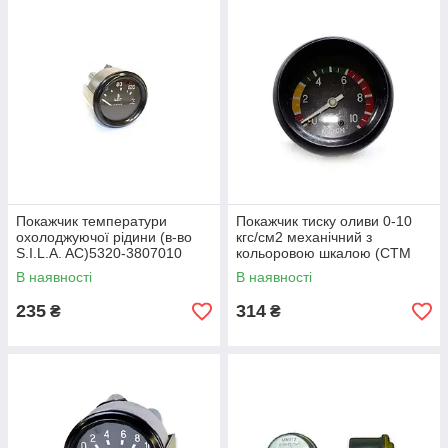
Покажчик температури
Покажчик тиску оливи 0-10
охолоджуючої рідини (в-во
кгс/см2 механічний з
S.I.L.A. AC)5320-3807010
кольоровою шкалою (СТМ
S.I.L.A.) 14.3830010-03
В наявності
В наявності
235
314
₴
₴