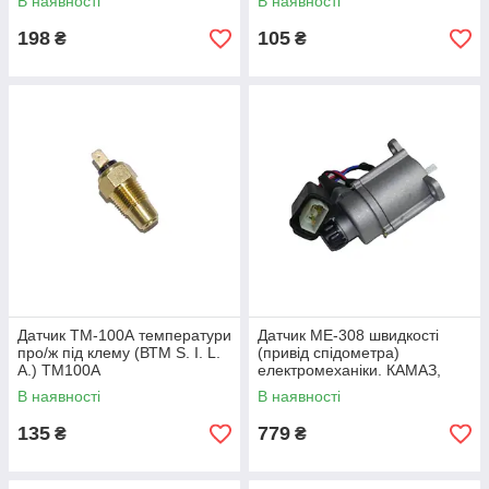
В наявності
В наявності
198
105
₴
₴
Датчик ТМ-100А температури
Датчик МЕ-308 швидкості
про/ж під клему (ВТМ S. I. L.
(привід спідометра)
A.) ТМ100А
електромеханіки. КАМАЗ,
МАЗ 5335, КрАЗ-250 (S.I.L.A.
В наявності
В наявності
AC) МЭ308
135
779
₴
₴