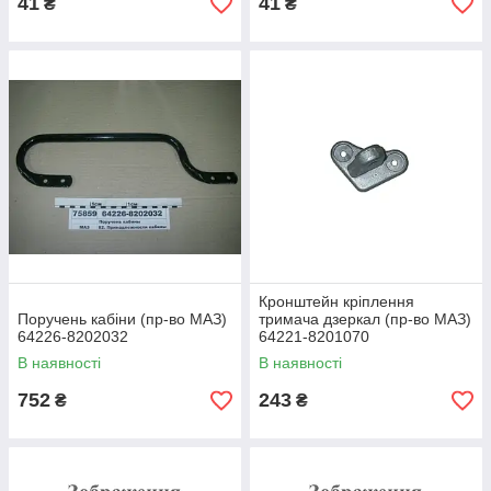
41
41
₴
₴
Кронштейн кріплення
Поручень кабіни (пр-во МАЗ)
тримача дзеркал (пр-во МАЗ)
64226-8202032
64221-8201070
В наявності
В наявності
752
243
₴
₴