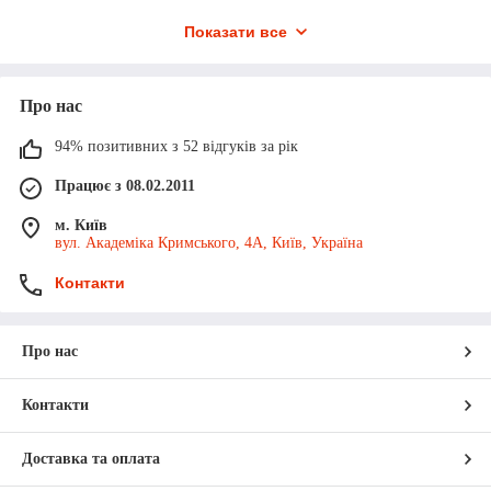
Показати все
Як дізнатися, чи сумісна коробка
Про нас
передач ZF з моїм КАМАЗом?
94% позитивних з 52 відгуків за рік
Як визначити потребу в ремонті чи
Працює з 08.02.2011
заміні коробки передач?
м. Київ
Чи надаєте ви консультації з
вул. Академіка Кримського, 4А, Київ, Україна
експлуатації та обслуговування
коробок ZF?
Контакти
Які переваги нової коробки передач
ZF для КАМАЗу порівняно з
Про нас
ремонтом?
Контакти
Доставка та оплата