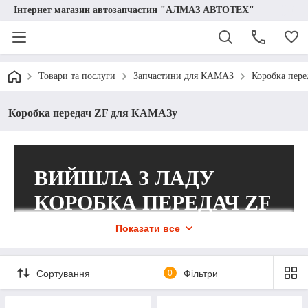
Інтернет магазин автозапчастин "АЛМАЗ АВТОТЕХ"
Товари та послуги
Запчастини для КАМАЗ
Коробка пер
Коробка передач ZF для КАМАЗу
ВИЙШЛА З ЛАДУ
КОРОБКА ПЕРЕДАЧ ZF
КАМАЗ?
Показати все
Замовте якісні запчастини для ремонту
Сортування
0
Фільтри
в інтернет-магазині «Алмаз Автотех»!
Пропонуємо якісні деталі за оптимальними цінами,
допомагаємо правильно підібрати запчастини, з огляду