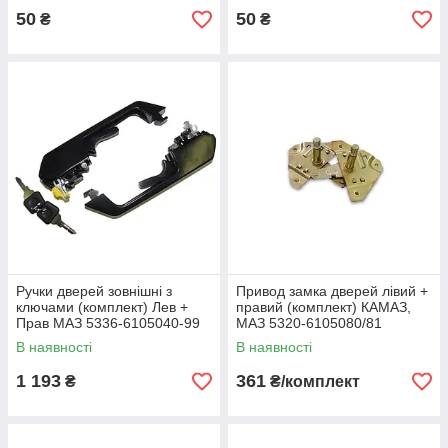
50
50
₴
₴
Ручки дверей зовнішні з
Привод замка дверей лівий +
ключами (комплект) Лев +
правий (комплект) КАМАЗ,
Прав МАЗ 5336-6105040-99
МАЗ 5320-6105080/81
покращені (S.I.L.A. AC) ІЧКС
В наявності
В наявності
1 193
361
₴
₴/комплект