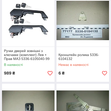
Ручки дверей зовнішні з
ключами (комплект) Лев +
Кронштейн ролика 5336-
Прав МАЗ 5336-6105040-99
6104132
(S.I.L.A. AC) ІЧКС 454823.009
В наявності
Немає в наявності
989
6
₴
₴