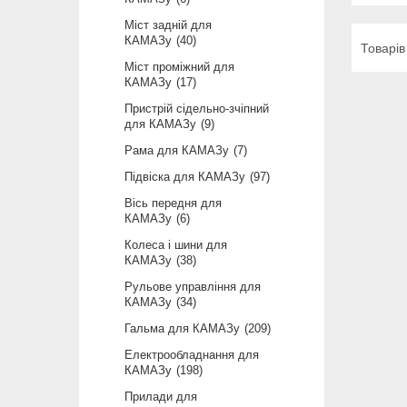
Міст задній для
КАМАЗу
40
Міст проміжний для
КАМАЗу
17
Пристрій сідельно-зчіпний
для КАМАЗу
9
Рама для КАМАЗу
7
Підвіска для КАМАЗу
97
Вісь передня для
КАМАЗу
6
Колеса і шини для
КАМАЗу
38
Рульове управління для
КАМАЗу
34
Гальма для КАМАЗу
209
Електрообладнання для
КАМАЗу
198
Прилади для