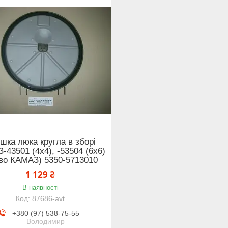
шка люка кругла в зборі
-43501 (4х4), -53504 (6х6)
-во КАМАЗ) 5350-5713010
1 129 ₴
В наявності
87686-avt
+380 (97) 538-75-55
Володимир