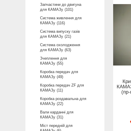
Запчастини до двигуна
для КАМАЗу
101
Система живлення для
КАМАЗу
116
Система випуску газів
для КАМАЗу
21
Система охолодження
для КАМАЗу
63
Зчеплення для
КАМАЗу
55
Коробка передач для
КАМАЗу
49
Кри
Коробка передач ZF для
КАМАЗ
КАМАЗу
11
(пр
Коробка роздавальна для
КАМАЗу
22
Вали карданні для
КАМАЗу
31
Міст передній для
КАМАЗу
6