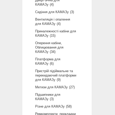
Двері бічна для
КАМАЗу
4
Сидіння для КАМАЗу
3
Вентиляція і опалення
для КАМАЗу
4
Приналежності кабіни для
КАМАЗу
15
Оперення кабіни,
Облицювання для
КАМАЗу
34
Платформа для
КАМАЗу
6
Пристрій підіймальне та
перекидаючий платформи
для КАМАЗу
9
Метизи для КАМАЗу
27
Підшипники для
КАМАЗу
3
Різне для КАМАЗу
58
Ремкомплекти, прокладки