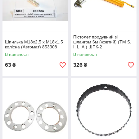
Пістолет продувний зі
Шпилька М18х2,5 х М18х1,5
шлангом 6м (жовтий) (ТМ S.
колісна (Автомат) 853308
I. L. A.) ШПК-2
В наявності
В наявності
63
326
₴
₴