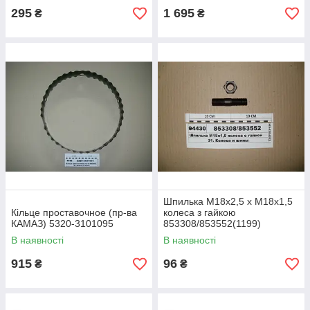
295
1 695
₴
₴
Шпилька М18х2,5 х М18х1,5
Кільце проставочное (пр-ва
колеса з гайкою
КАМАЗ) 5320-3101095
853308/853552(1199)
В наявності
В наявності
915
96
₴
₴