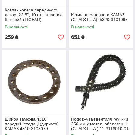
Ковпак колеса переднього
декор. 22.5", 10 отв. пластик
Кільце проставного КАМАЗ
бежевий (TIGEAR)
(СТМ S.I.L.A). 5320-3101095
01.1121.1832
В наявності
В наявності
259
651
₴
₴
Шийба замкова 4310
Подовжувач вентиля гнучкий
передній сходиці (дирчата)
250 мм у метал. обплетенні
КАМАЗ 4310-3103079
(СТМ S.I.L.A.) 11-3116010-01