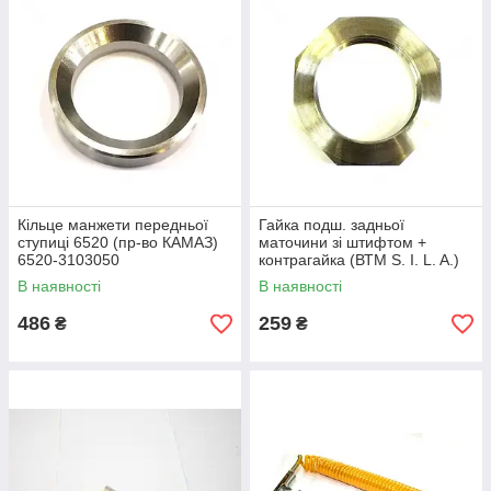
Кільце манжети передньої
Гайка подш. задньої
ступиці 6520 (пр-во КАМАЗ)
маточини зі штифтом +
6520-3103050
контрагайка (ВТМ S. I. L. A.)
5320-3104076 + 853527
В наявності
В наявності
486
259
₴
₴