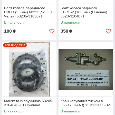
Болт колеса переднього
Болт колеса заднього
ЄВРО (95 мм) М22х1,5-95 (Н.
ЄВРО-2 (105 мм) (Н.Човни)
Челви) 53205-3103071
6520-3104071
В наявності
В наявності
180
358
₴
₴
Топ продажів
Манжета із пружиною 53205-
Кран керування тиском в
3104040-10 Оригінал
шинах (ПААЗ) 11.3122009-02
В наявності
В наявності