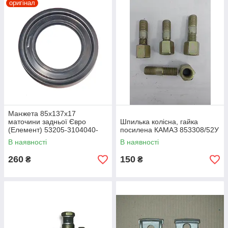
оригінал
Манжета 85х137х17
маточини задньої Євро
Шпилька колісна, гайка
(Елемент) 53205-3104040-
посилена КАМАЗ 853308/52У
10Е
В наявності
В наявності
260
150
₴
₴