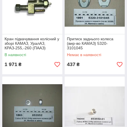
Кран підкачування колісний у
Притиск заднього колеса
зборі КАМАЗ, УралАЗ,
(вир-во КАМАЗ) 5320-
КРАЗ-255,-260 (ПААЗ)
3101045
255Б-4224110-Б
В наявності
Немає в наявності
1 971
437
₴
₴