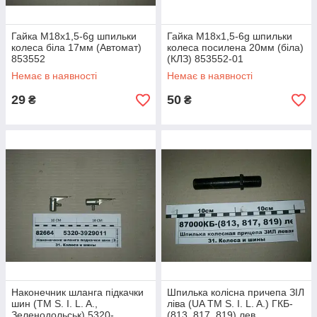
Гайка М18х1,5-6g шпильки
Гайка М18х1,5-6g шпильки
колеса біла 17мм (Автомат)
колеса посилена 20мм (біла)
853552
(КЛЗ) 853552-01
Немає в наявності
Немає в наявності
29
50
₴
₴
Наконечник шланга підкачки
Шпилька колісна причепа ЗІЛ
шин (ТМ S. I. L. A.,
ліва (UA TM S. I. L. A.) ГКБ-
Зеленодольськ) 5320-
(813, 817, 819) лев