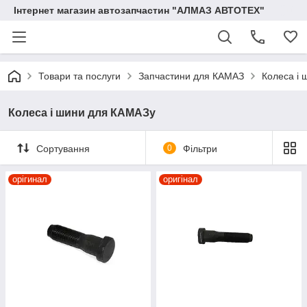
Інтернет магазин автозапчастин "АЛМАЗ АВТОТЕХ"
Товари та послуги
Запчастини для КАМАЗ
Колеса і
Колеса і шини для КАМАЗу
Сортування
0
Фільтри
орігинал
оригінал