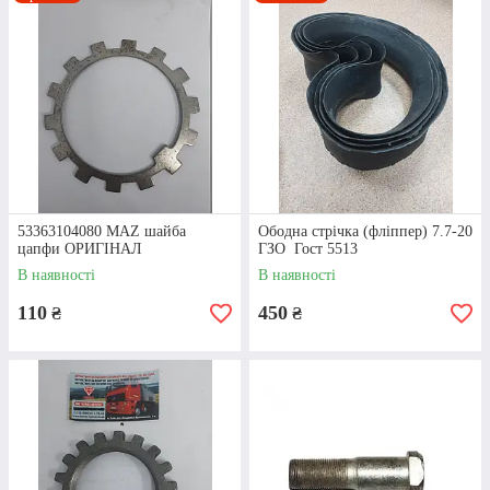
АВТОТЕХ»!
Пропонуємо товари відомих світових
виробників за оптимальними цінами,
без переплат. Здійснюємо продаж
оптом та в роздріб!
Всі запчастини є на складі, завдяки чому виконуємо
оперативну доставку по всій Україні в мінімальні
терміни. Якщо буде потрібна допомога фахівця, готові
53363104080 MAZ шайба
Ободна стрічка (фліппер) 7.7-20
надати експертну консультацію та допомогу у виборі.
цапфи ОРИГІНАЛ
ГЗО Гост 5513
В наявності
В наявності
110
450
Приступити до вибору
₴
₴
Маточина МАЗ: особливості конструкції
Якісні запчастини для маточин коліс МАЗ є запорукою
комфортного та безпечного керування транспортним засобом.
Тому для ремонту та обслуговування автомобіля слід вибирати