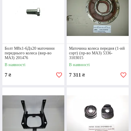
Болт М8х1-6Дх20 маточини
Маточина колеса передня (1-ий
переднього колеса (вир-во
сорт) (пр-во МАЗ) 5336-
МАЗ) 201476
3103015
В наявності
В наявності
7
7 311
₴
₴