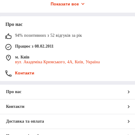
Показати все
Як визначити правильний розмір
колеса для мого МАЗу?
Про нас
Як вибрати маточини, які
94% позитивних з 52 відгуків за рік
відповідають моєму типу МАЗу?
Працює з 08.02.2011
Як перевірити стан коліс та маточин
на знос та потребу в заміні?
м. Київ
вул. Академіка Кримського, 4А, Київ, Україна
Які види коліс та маточин для МАЗ
Контакти
доступні у вашому магазині?
Про нас
Контакти
Доставка та оплата