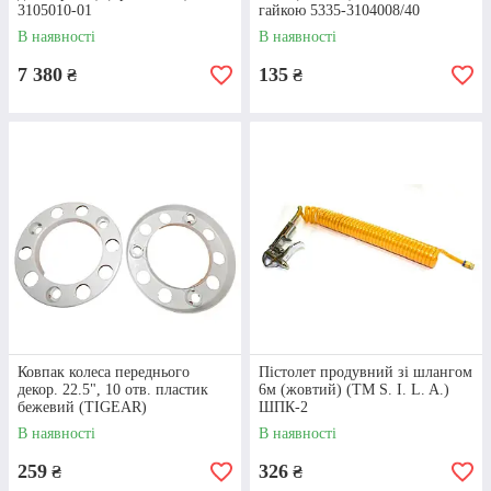
3105010-01
гайкою 5335-3104008/40
В наявності
В наявності
7 380
135
₴
₴
Ковпак колеса переднього
Пістолет продувний зі шлангом
декор. 22.5", 10 отв. пластик
6м (жовтий) (ТМ S. I. L. A.)
бежевий (TIGEAR)
ШПК-2
01.1121.1832
В наявності
В наявності
259
326
₴
₴