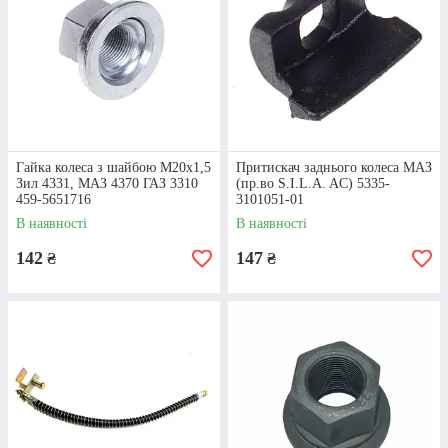
Гайка колеса з шайбою М20х1,5
Притискач заднього колеса МАЗ
Зил 4331, МАЗ 4370 ГАЗ 3310
(пр.во S.I.L.A. AC) 5335-
459-5651716
3101051-01
В наявності
В наявності
142
147
₴
₴