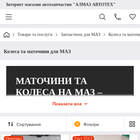
Інтернет магазин автозапчастин "АЛМАЗ АВТОТЕХ"
Товари та послуги
Запчастини для МАЗ
Колеса та мато
Колеса та маточини для МАЗ
МАТОЧИНИ ТА
КОЛЕСА НА МАЗ –
ВЕЛИКИЙ
Показати все
АСОРТИМЕНТ
ЗАПЧАСТИН ВІД
Сортування
0
Фільтри
КОМПАНІЇ «АЛМАЗ
Оригінал
Гост 5513