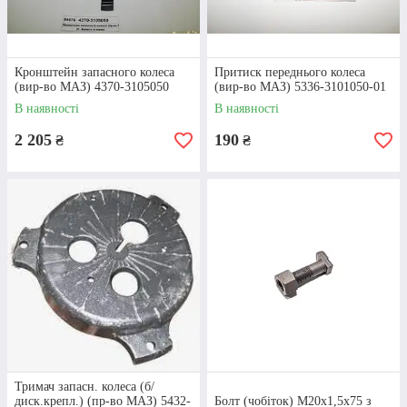
Кронштейн запасного колеса
Притиск переднього колеса
(вир-во МАЗ) 4370-3105050
(вир-во МАЗ) 5336-3101050-01
В наявності
В наявності
2 205
190
₴
₴
Тримач запасн. колеса (б/
диск.крепл.) (пр-во МАЗ) 5432-
Болт (чобіток) М20х1,5х75 з