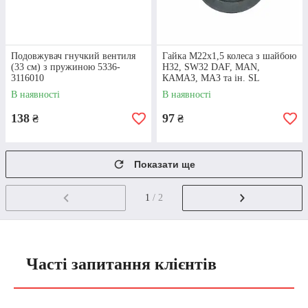
Подовжувач гнучкий вентиля
Гайка М22х1,5 колеса з шайбою
(33 см) з пружиною 5336-
H32, SW32 DAF, MAN,
3116010
КАМАЗ, МАЗ та ін. SL
11.04029 / 5425-3101040
В наявності
В наявності
138
97
₴
₴
Показати ще
1
/ 2
Часті запитання клієнтів