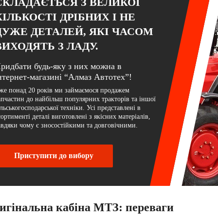
СКЛАДАЄТЬСЯ З ВЕЛИКОЇ
КІЛЬКОСТІ ДРІБНИХ І НЕ
ДУЖЕ ДЕТАЛЕЙ, ЯКІ ЧАСОМ
ВИХОДЯТЬ З ЛАДУ.
ридбати будь-яку з них можна в
нтернет-магазині “Алмаз Автотех”!
же понад 20 років ми займаємося продажем
апчастин до найбільш популярних тракторів та іншої
ільськогосподарської техніки. Усі представлені в
сортименті деталі виготовлені з якісних матеріалів,
авдяки чому є зносостійкими та довговічними.
Приступити до вибору
игінальна кабіна МТЗ: переваги