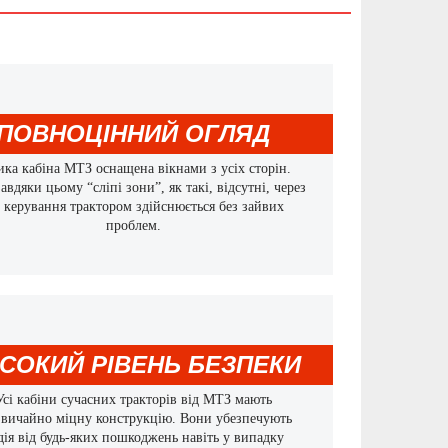
ПОВНОЦІННИЙ ОГЛЯД
ика кабіна МТЗ оснащена вікнами з усіх сторін.
авдяки цьому “сліпі зони”, як такі, відсутні, через
 керування трактором здійснюється без зайвих
проблем.
СОКИЙ РІВЕНЬ БЕЗПЕКИ
Усі кабіни сучасних тракторів від МТЗ мають
звичайно міцну конструкцію. Вони убезпечують
дія від будь-яких пошкоджень навіть у випадку