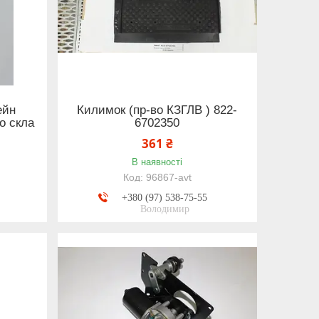
ейн
Килимок (пр-во КЗГЛВ ) 822-
о скла
6702350
361 ₴
В наявності
96867-avt
+380 (97) 538-75-55
Володимир