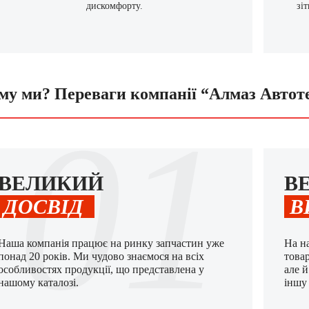
дискомфорту.
зі
му ми? Переваги компанії “Алмаз Автот
01
ВЕЛИКИЙ
В
ДОСВІД
В
Наша компанія працює на ринку запчастин уже
На н
понад 20 років. Ми чудово знаємося на всіх
това
особливостях продукції, що представлена у
але 
нашому каталозі.
іншу 