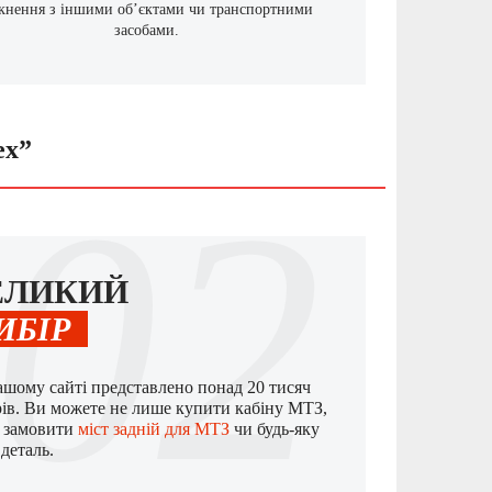
ткнення з іншими об’єктами чи транспортними
засобами.
ех”
02
ЕЛИКИЙ
ИБІР
ашому сайті представлено понад 20 тисяч
рів. Ви можете не лише купити кабіну МТЗ,
й замовити
міст задній для МТЗ
чи будь-яку
деталь.