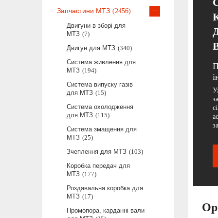
Запчастини МТЗ
2456
Двигуни в зборі для
МТЗ
7
Двигун для МТЗ
340
Система живлення для
П
МТЗ
194
і
Система випуску газів
У
для МТЗ
15
з
Система охолодження
с
для МТЗ
115
а
з
Система змащення для
МТЗ
25
Зчеплення для МТЗ
103
Коробка передач для
МТЗ
177
Роздавальна коробка для
МТЗ
17
Ор
Промопора, карданні вали