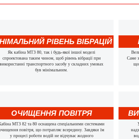
ІНІМАЛЬНИЙ РІВЕНЬ ВІБРАЦІЙ
Як кабіна МТЗ 80, так і будь-якої іншої моделі
Вел
спроектована таким чином, щоб рівень вібрації при
Саме з
використанні транспортного засобу у складних умовах
що
був мінімальним.
ОЧИЩЕННЯ ПОВІТРЯ
ВИ
Кабіна МТЗ 82 та 80 оснащена спеціальними системами
очищення повітря, що потрапляє всередину. Завдяки їм
над
у процесі роботи водій не відчуває жодного
во