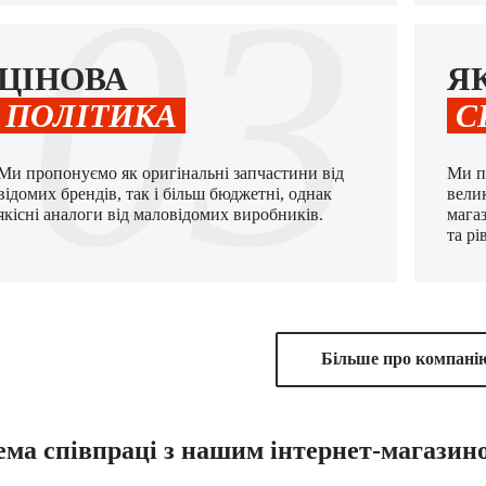
03
ЦІНОВА
Я
ПОЛІТИКА
С
Ми пропонуємо як оригінальні запчастини від
Ми п
відомих брендів, так і більш бюджетні, однак
вели
якісні аналоги від маловідомих виробників.
мага
та рі
Бiльше про компанi
ема співпраці з нашим інтернет-магазин