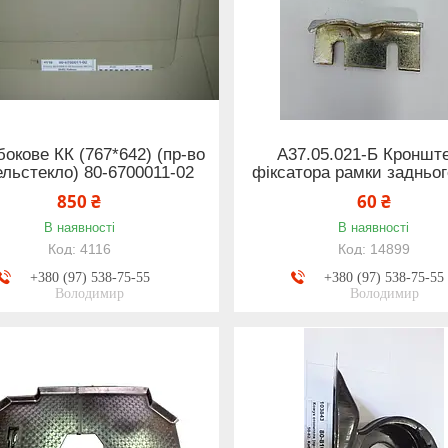
бокове КК (767*642) (пр-во
А37.05.021-Б Кроншт
льстекло) 80-6700011-02
фіксатора рамки задньог
850 ₴
60 ₴
В наявності
В наявності
4116
14899
+380 (97) 538-75-55
+380 (97) 538-75-55
Володимир
Володимир