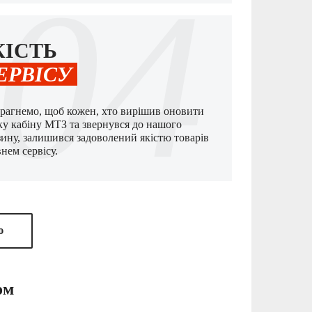
04
КІСТЬ
ЕРВІСУ
рагнемо, щоб кожен, хто вирішив оновити
ку кабіну МТЗ та звернувся до нашого
зину, залишився задоволений якістю товарів
внем сервісу.
ю
ом