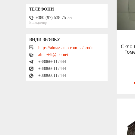
+380 (97) 538-75-55
Володимир
Скло 
https://almaz-auto.com.ua/product_list
Гоме
almaz69@ukr.net
+380666117444
+380666117444
+380666117444