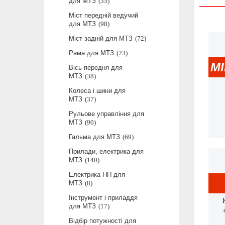
для МТЗ
35
Міст передній ведучий
для МТЗ
98
Міст задній для МТЗ
72
Рама для МТЗ
23
М
Вісь передня для
МТЗ
38
Колеса і шини для
МТЗ
37
Рульове управління для
МТЗ
90
Гальма для МТЗ
69
Прилади, електрика для
МТЗ
140
Електрика НП для
МТЗ
8
Інструмент і приладдя
для МТЗ
17
Відбір потужності для