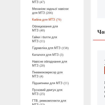
МТЗ
47
Механізм задньої навіски
для МТЗ
206
Кабіна для МТЗ
79
Облицювання для
МТЗ
40
Чо
Гайки і болти для
МТЗ
11
Гідравліка для МТЗ
158
Каталоги для МТЗ
3
Навісне обладнання для
МТЗ
20
Пневмокомресор для
МТЗ
4
Підшипники для МТЗ
11
Пусковий двигун для
МТЗ
25
ГТВ, ремкомплекти для
МТЗ
32