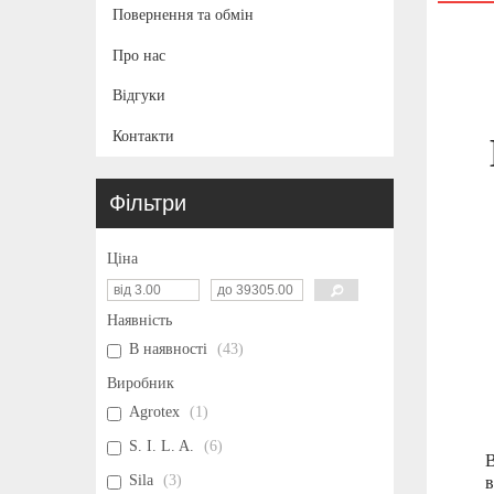
Повернення та обмін
Про нас
Відгуки
Контакти
Фільтри
Ціна
Наявність
В наявності
43
Виробник
Agrotex
1
S. I. L. A.
6
В
Sila
3
в