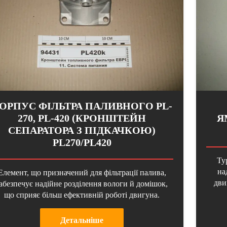
ОРПУС ФІЛЬТРА ПАЛИВНОГО PL-
270, PL-420 (КРОНШТЕЙН
Я
СЕПАРАТОРА З ПІДКАЧКОЮ)
PL270/PL420
Ту
на
Елемент, що призначений для фільтрації палива,
дви
абезпечує надійне розділення вологи й домішок,
що сприяє більш ефективній роботі двигуна.
Детальнiше