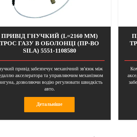
ПРИВІД ГНУЧКИЙ (L=2160 ММ)
П
ТРОС ГАЗУ В ОБОЛОНЦІ (ПР-ВО
Т
SILA) 5551-1108580
нучкий привід забезпечує механічний зв'язок між
Ко
едаллю акселератора та управляючим механізмом
аксе
вигуна, дозволяючи водію регулювати швидкість
заб
авто.
Детальнiше