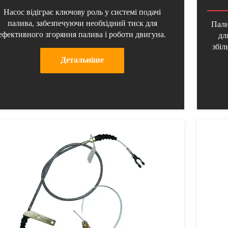
Насос відіграє ключову роль у системі подачі
палива, забезпечуючи необхідний тиск для
Пали
ефективного згоряння палива і роботи двигуна.
дл
збіл
Детальнiше