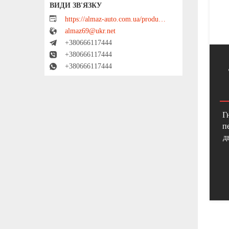
https://almaz-auto.com.ua/product_list
almaz69@ukr.net
+380666117444
+380666117444
+380666117444
Г
п
д