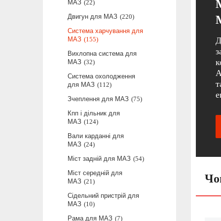
МАЗ
22
Двигун для МАЗ
220
Система харчування для
МАЗ
155
Д
з
Вихлопна система для
к
МАЗ
32
А
Система охолодження
т
для МАЗ
112
е
Зчеплення для МАЗ
75
Кпп і дільник для
МАЗ
124
Вали карданні для
МАЗ
24
Міст задній для МАЗ
54
Міст середній для
Чо
МАЗ
21
Сідельний пристрій для
МАЗ
10
Рама для МАЗ
7