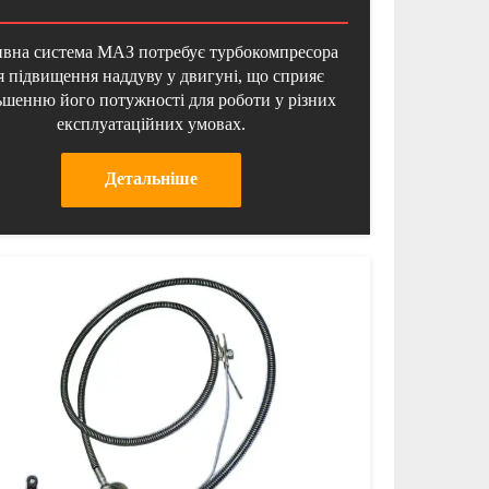
вна система МАЗ потребує турбокомпресора
я підвищення наддуву у двигуні, що сприяє
ьшенню його потужності для роботи у різних
експлуатаційних умовах.
Детальнiше