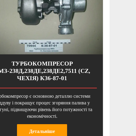
ТУРБОКОМПРЕСОР
МЗ-238Д,238ДЕ,238ДЕ2,7511 (CZ,
ЧЕХІЯ) К36-87-01
рбокомпресор є основною деталлю системи
ддуву і покращує процес згоряння палива у
гуні, підвищуючи рівень його потужності та
економічності.
Детальнiше