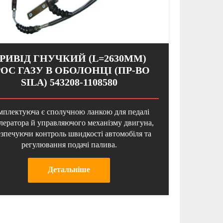
РИВІД ГНУЧКИЙ (L=2630ММ)
РОС ГАЗУ В ОБОЛОНЦІ (ПР-ВО
SILA) 543208-1108580
мплектуюча є сполучною ланкою для педалі
лератора й управляючого механізму двигуна,
езпечуючи контроль швидкості автомобіля та
регулювання подачі палива.
Детальнiше