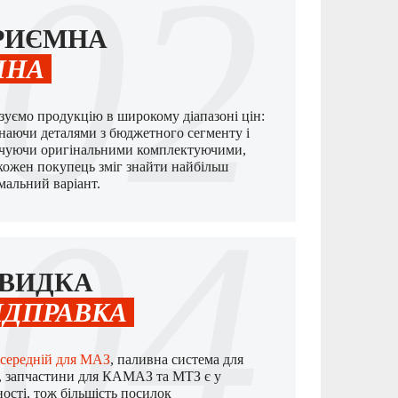
02
РИЄМНА
ІНА
ізуємо продукцію в широкому діапазоні цін:
наючи деталями з бюджетного сегменту і
нчуючи оригінальними комплектуючими,
кожен покупець зміг знайти найбільш
мальний варіант.
04
ВИДКА
ІДПРАВКА
 середній для МАЗ
, паливна система для
 запчастини для КАМАЗ та МТЗ є у
ності, тож більшість посилок