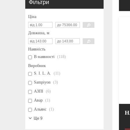
Фільтри
Ціна
Довжина, м
Наявність
В наявності
118
Виробник
S. I. L. A.
11
Sampiyon
3
АЗПІ
6
Авар
1
Альянс
1
Н
Ще 9