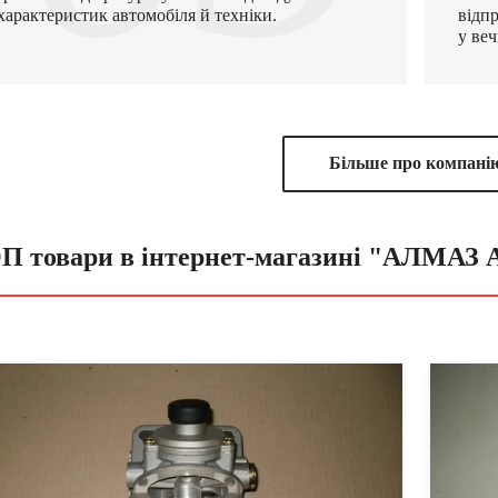
характеристик автомобіля й техніки.
відп
у веч
Бiльше про компанi
П товари в інтернет-магазині "АЛМА