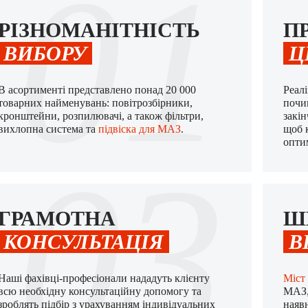
01
РІЗНОМАНІТНІСТЬ
П
ВИБОРУ
Ц
В асортименті представлено понад 20 000
Реал
товарних найменувань: повітрозбірники,
почи
кронштейни, розпилювачі, а також фільтри,
закі
вихлопна система та
підвіска для МАЗ
.
щоб 
опти
03
ГРАМОТНА
Ш
КОНСУЛЬТАЦІЯ
В
Наші фахівці-професіонали нададуть клієнту
Міст
всю необхідну консультаційну допомогу та
МАЗ,
зроблять підбір з урахуванням індивідуальних
наяв