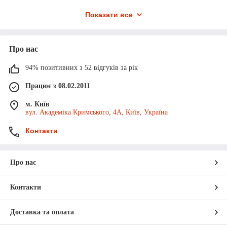
Показати все
Яка роль заднього моста (моста
Про нас
задньої вісі) в автомобілі КАМАЗ?
94% позитивних з 52 відгуків за рік
Які типи задніх мостів
Працює з 08.02.2011
використовуються в КАМАЗі?
м. Київ
Як визначити, коли задній міст
вул. Академіка Кримського, 4А, Київ, Україна
потребує обслуговування?
Контакти
Як вибрати задній міст для КАМАЗу?
Про нас
Контакти
Доставка та оплата