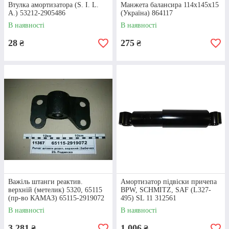
Втулка амортизатора (S. I. L.
Манжета балансира 114х145х15
A.) 53212-2905486
(Україна) 864117
В наявності
В наявності
28
275
₴
₴
КОНСУЛЬТАЦІЯ
Спеціаліст нашої компанії зв’яжеться з вами, щоб
уточнити всі деталі замовлення та перевірити дані
для його відправки.
ОПЛАТА
Ви можете внести кошти за підвіску для КАМАЗу
Важіль штанги реактив.
Амортизатор підвіски причепа
на карту чи рахунок або розрахуватися в момент
верхній (метелик) 5320, 65115
BPW, SCHMITZ, SAF (L327-
(пр-во КАМАЗ) 65115-2919072
495) SL 11 312561
отримання запчастин.
В наявності
В наявності
3 281
1 006
₴
₴