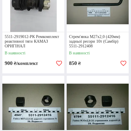
ПРИЧИНИ
Підвіска для КАМАЗу - надзвичайно складний
механізм, несправність якого може бути викликана
наступними факторами: експлуатація авто у складних
умовах, заводський брак, агресивний стиль керування,
відсутність своєчасного технічного огляду.
5511-2919012-РК Ремкомплект
Стрем'янка М27х2,0 (420мм)
реактивної тяги КАМАЗ
задньої ресори 10т (Самбір)
ОРИГІНАЛ
5511-2912408
В наявності
В наявності
900
850
₴/комплект
₴
СИГНАЛИ
Сигналами того, що автомобільні підвіски КамАЗ
виходять з ладу, можуть слугувати витік мастила,
неприємний скрегіт, який максимально проявляється
під час здійснення будь-яких маневрів, а також стукіт
ходової. Більшість проблем можна виявити при
зовнішньому огляді.