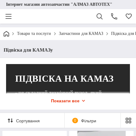
Інтернет магазин автозапчастин "АЛМАЗ АВТОТЕХ"
Товари та послуги
Запчастини для КАМАЗ
Підвіска дл
Підвіска для КАМАЗу
ПІДВІСКА НА КАМАЗ
- це складний технічний вузол, який
забезпечує надійне з’єднання між
Показати все
кузовом автомобіля та колесами.
Придбати будь-яку деталь для його
Сортування
0
Фільтри
ремонту можна в інтернет-магазині
“Алмаз Автотех”.