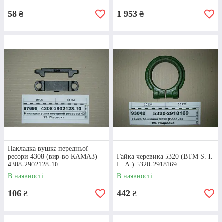
02
58
1 953
₴
₴
ЦІНОВА
ПОЛІТИКА
У нас ви можете придбати як оригінальну
запчастину до будь-якого автомобіля, так і
більше дешевий аналог. Обидва варіанти є
надзвичайно якісними та порадують вас
своєю довговічністю.
03
Накладка вушка передньої
ресори 4308 (вир-во КАМАЗ)
Гайка черевика 5320 (ВТМ S. I.
4308-2902128-10
L. A.) 5320-2918169
ЯКІСТЬ
В наявності
В наявності
ОБСЛУГОВУВАННЯ
106
442
₴
₴
Хочете оформити замовлення на якийсь з
елементів підвіски на КАМАЗ, однак