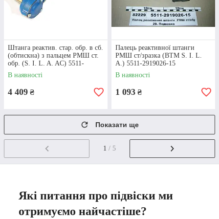
Штанга реактив. стар. обр. в сб.
Палець реактивної штанги
(обтискна) з пальцем РМШ ст.
РМШ ст/зразка (ВТМ S. I. L.
обр. (S. I. L. A. AC) 5511-
A.) 5511-2919026-15
2919012-15
В наявності
В наявності
4 409
1 093
₴
₴
Показати ще
1
/ 5
Які питання про підвіски ми
отримуємо найчастіше?