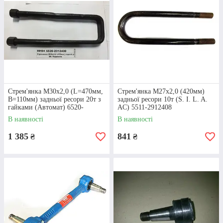
Стрем'янка М30х2,0 (L=470мм,
Стрем'янка М27х2,0 (420мм)
В=110мм) задньої ресори 20т з
задньої ресори 10т (S. I. L. A.
гайками (Автомат) 6520-
AC) 5511-2912408
2912400
В наявності
В наявності
1 385
841
₴
₴