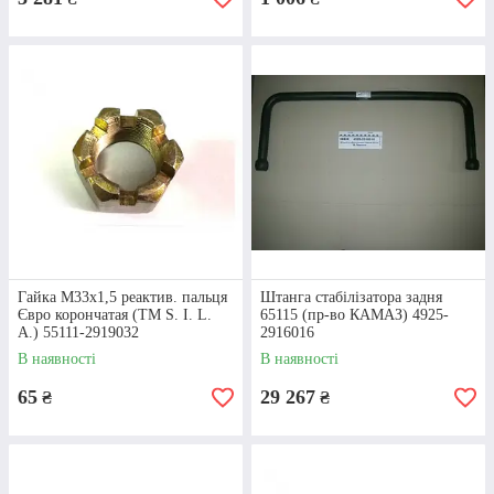
ДОСТАВКА
Будь-які товари, серед яких і
міст задній для
КАМАЗу
, відправляємо з Києва Новою поштою та
Делівері.
Контактна iнформацiя
Гайка М33х1,5 реактив. пальця
Штанга стабілізатора задня
Євро корончатая (ТМ S. I. L.
65115 (пр-во КАМАЗ) 4925-
A.) 55111-2919032
2916016
В наявності
В наявності
65
29 267
₴
₴