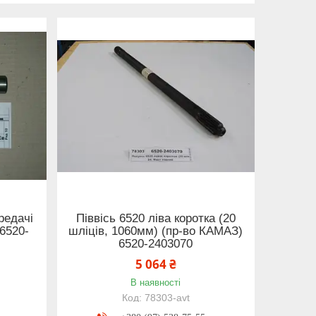
ередачі
Піввісь 6520 ліва коротка (20
6520-
шліців, 1060мм) (пр-во КАМАЗ)
6520-2403070
5 064 ₴
В наявності
78303-avt