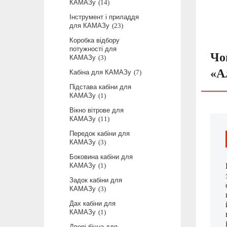
КАМАЗу
14
Інструмент і приладдя
для КАМАЗу
23
Коробка відбору
потужності для
Чо
КАМАЗу
3
«А
Кабіна для КАМАЗу
7
Підстава кабіни для
КАМАЗу
1
Вікно вітрове для
КАМАЗу
11
Передок кабіни для
КАМАЗу
3
Боковина кабіни для
КАМАЗу
1
Задок кабіни для
КАМАЗу
3
Дах кабіни для
КАМАЗу
1
Двері бічна для