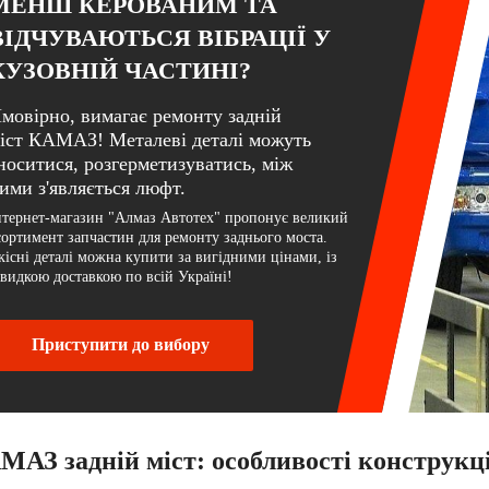
МЕНШ КЕРОВАНИМ ТА
ВІДЧУВАЮТЬСЯ ВІБРАЦІЇ У
КУЗОВНІЙ ЧАСТИНІ?
мовірно, вимагає ремонту задній
іст КАМАЗ! Металеві деталі можуть
носитися, розгерметизуватись, між
ими з'являється люфт.
нтернет-магазин "Алмаз Автотех" пропонує великий
сортимент запчастин для ремонту заднього моста.
кісні деталі можна купити за вигідними цінами, із
видкою доставкою по всій Україні!
Приступити до вибору
МАЗ задній міст: особливості конструкці