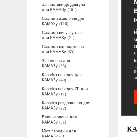
Запчастини до двигуна
для КАМАЗу
101
Система живлення для
КАМАЗу
116
Й
Система випуску газів
для КАМАЗу
21
м
з
Система охолодження
для КАМАЗу
63
н
Зчеплення для
І
КАМАЗу
55
а
Я
Коробка передач для
ш
КАМАЗу
49
Коробка передач ZF для
КАМАЗу
11
Коробка роздавальна для
КАМАЗу
22
Вали карданні для
КАМАЗу
31
КА
Міст передній для
КАМАЗу
6