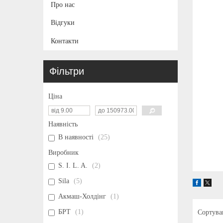
Про нас
Відгуки
Контакти
Фільтри
Ціна
Наявність
В наявності
25
Виробник
S. I. L. A.
2
Sila
5
Акмаш-Холдінг
1
БРТ
1