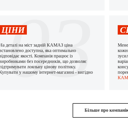
03
ЦІНИ
С
На деталі на міст задній КАМАЗ ціна
Мене
встановлено доступна, яка оптимально
кожн
відповідає якості. Компанія працює із
зуси
виробниками без посередників, що дозволяє
варі
підтримувати лояльну цінову політику.
консу
Купувати у нашому інтернет-магазині - вигідно
поре
КАМ
Бiльше про компанi