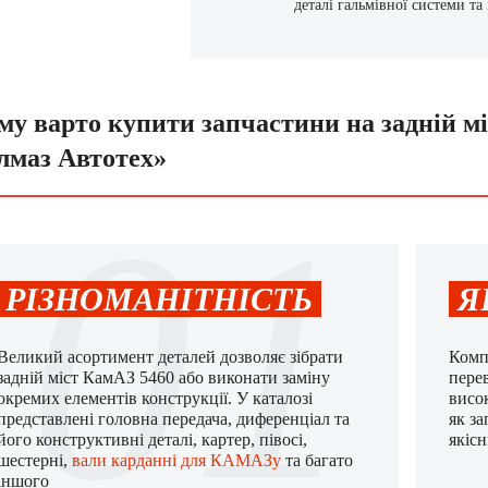
деталі гальмівної системи та 
му варто купити запчастини на задній мі
лмаз Автотех»
01
РІЗНОМАНІТНІСТЬ
Я
Великий асортимент деталей дозволяє зібрати
Комп
задній міст КамАЗ 5460 або виконати заміну
пере
окремих елементів конструкції. У каталозі
висок
представлені головна передача, диференціал та
як з
його конструктивні деталі, картер, півосі,
якісн
шестерні,
вали карданні для КАМАЗу
та багато
іншого