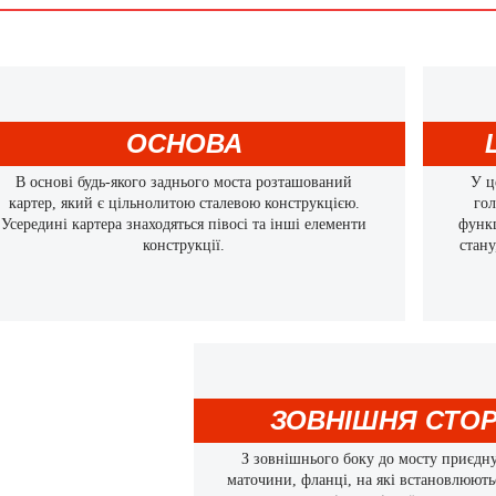
ОСНОВА
В основі будь-якого заднього моста розташований
У ц
картер, який є цільнолитою сталевою конструкцією.
гол
Усередині картера знаходяться півосі та інші елементи
функц
конструкції.
стану
ЗОВНІШНЯ СТО
З зовнішнього боку до мосту приєдну
маточини, фланці, на які встановлюютьс