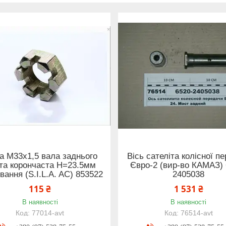
а М33х1,5 вала заднього
Вісь сателіта колісної п
та корончаста H=23.5мм
Євро-2 (вир-во КАМАЗ) 
вання (S.I.L.A. AC) 853522
2405038
115 ₴
1 531 ₴
В наявності
В наявності
77014-avt
76514-avt