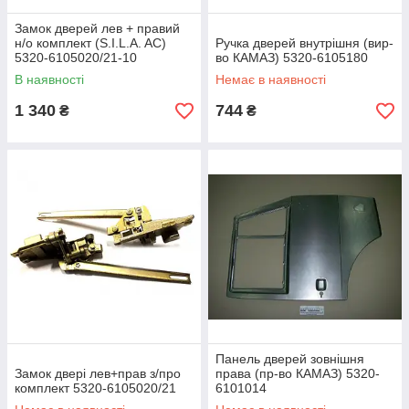
Замок дверей лев + правий
н/о комплект (S.I.L.A. AC)
Ручка дверей внутрішня (вир-
5320-6105020/21-10
во КАМАЗ) 5320-6105180
В наявності
Немає в наявності
1 340
744
₴
₴
Панель дверей зовнішня
Замок двері лев+прав з/про
права (пр-во КАМАЗ) 5320-
комплект 5320-6105020/21
6101014