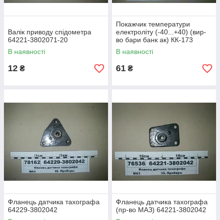
Покажчик температури
Валік приводу спідометра
електроліту (-40...+40) (вир-
64221-3802071-20
во бари банк ак) КК-173
В наявності
В наявності
12
61
₴
₴
Фланець датчика тахографа
Фланець датчика тахографа
64229-3802042
(пр-во МАЗ) 64221-3802042