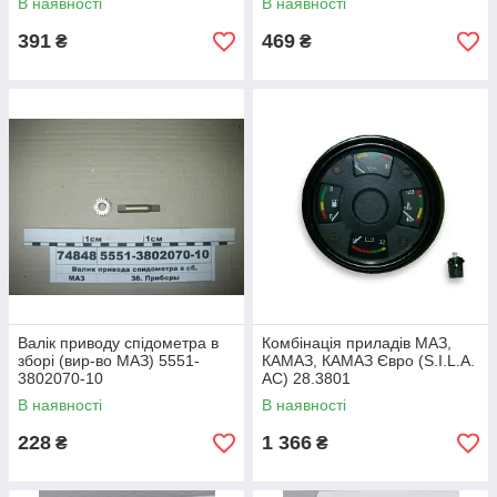
В наявності
В наявності
391
469
₴
₴
Валік приводу спідометра в
Комбінація приладів МАЗ,
зборі (вир-во МАЗ) 5551-
КАМАЗ, КАМАЗ Євро (S.I.L.A.
3802070-10
AC) 28.3801
В наявності
В наявності
228
1 366
₴
₴