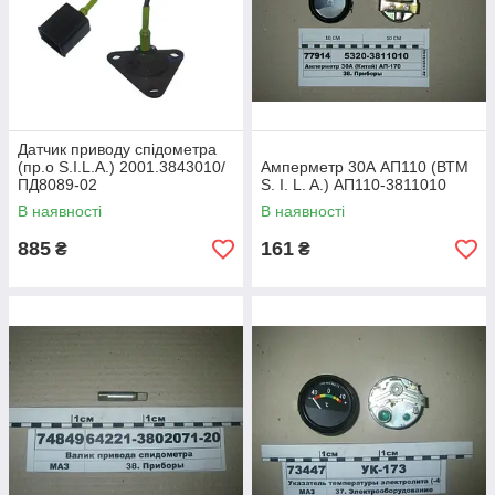
Датчик приводу спідометра
(пр.о S.I.L.A.) 2001.3843010/
Амперметр 30А АП110 (ВТМ
ПД8089-02
S. I. L. A.) АП110-3811010
В наявності
В наявності
885
161
₴
₴