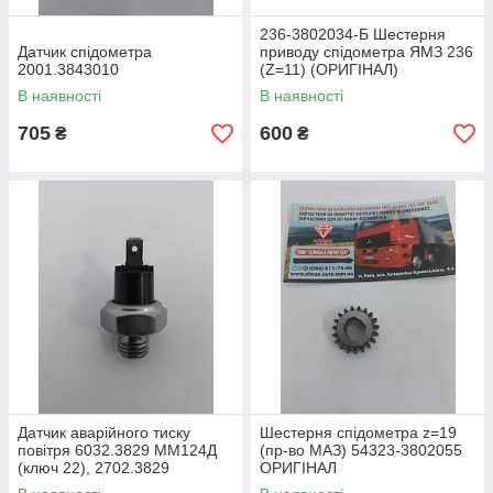
236-3802034-Б Шестерня
Датчик спідометра
приводу спідометра ЯМЗ 236
2001.3843010
(Z=11) (ОРИГІНАЛ)
В наявності
В наявності
705
600
₴
₴
Датчик аварійного тиску
Шестерня спідометра z=19
повітря 6032.3829 ММ124Д
(пр-во МАЗ) 54323-3802055
(ключ 22), 2702.3829
ОРИГІНАЛ