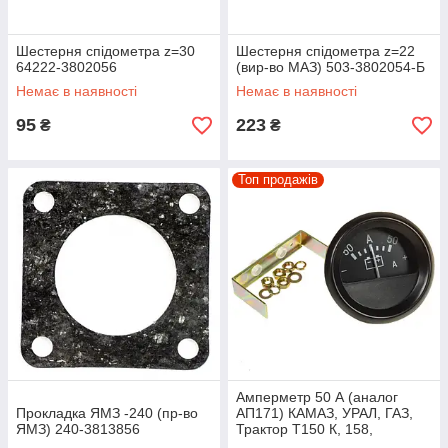
Шестерня спідометра z=30
Шестерня спідометра z=22
64222-3802056
(вир-во МАЗ) 503-3802054-Б
Немає в наявності
Немає в наявності
95
223
₴
₴
Топ продажів
Амперметр 50 А (аналог
Прокладка ЯМЗ -240 (пр-во
АП171) КАМАЗ, УРАЛ, ГАЗ,
ЯМЗ) 240-3813856
Трактор Т150 К, 158,
ДТ-175С АП111Б-3811010