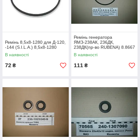
Ремінь генератора
Ремінь 8,5х8-1280 для Д-120,
ЯМЗ-238АК, 236ДК,
-144 (S.I.L.A.) 8,5х8-1280
238ДК(пр-во RUBENA) 8.8667
XPZ 662LW 675LA
В наявності
В наявності
72
111
₴
₴