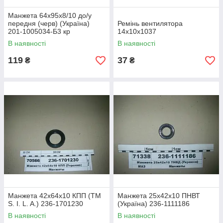
Манжета 64х95х8/10 до/у
передня (черв) (Україна)
Ремінь вентилятора
201-1005034-Б3 кр
14х10х1037
В наявності
В наявності
119
37
₴
₴
Манжета 42х64х10 КПП (ТМ
Манжета 25х42х10 ПНВТ
S. I. L. A.) 236-1701230
(Україна) 236-1111186
В наявності
В наявності