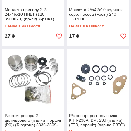
Манжета приводу 2.2-
Манжета 25х42х10 водяною
24х46х10 ПНВТ (120-
соро. насоса (Росія) 240-
3509070) (пр-під Україна)
1307090
236-1029240-Б
Немає в наявності
Немає в наявності
27
17
₴
₴
Р/к компресора 2-х
Р/к повітророзподільника
циліндрового (малий+поршні
КПП-238А, ВМ, 239 (малий)
(Р0)) (Ringroup) 5336-3509-
(ГТВ, пароніт) (вир-во ЯЗТО)
Р0 (2512)
238-1723001-01