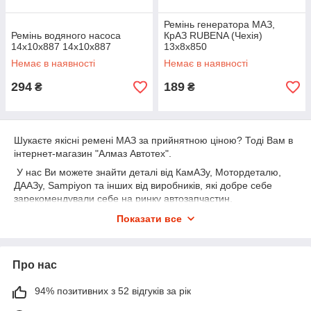
Ремінь генератора МАЗ,
Ремінь водяного насоса
КрАЗ RUBENA (Чехія)
14х10х887 14х10х887
13х8х850
Немає в наявності
Немає в наявності
294
189
₴
₴
Шукаєте якісні ремені МАЗ за прийнятною ціною? Тоді Вам в
інтернет-магазин "Алмаз Автотех".
У нас Ви можете знайти деталі від КамАЗу, Мотордеталю,
ДААЗу, Sampiyon та інших від виробників, які добре себе
зарекомендували себе на ринку автозапчастин.
Продавці консультанти інтернет-магазину мають профільну
Показати все
технічну освіту та допоможуть вибрати саме ту деталь, яка
підійде найкраще для Вашої вантажівки.
Ремені на МАЗ: основні різновиди
Про нас
Ремені та кільця знаходяться майже в кожній системі
94% позитивних з 52 відгуків за рік
транспортного засобу. Від них залежить функціонування