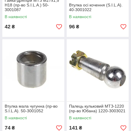
Гайка-дряпфи МТЗ М27х1,5
H18 (пр-во S.I.L.A.) 50-
Втулка осі кочення (S.I.L.A).
3001087
40-3001022
В наявності
В наявності
42
96
₴
₴
Втулка мала чугунна (пр-во
Палець кульковий МТЗ-1220
S.I.L.A). 50-3001052
(пр-во Юбана) 1220-3003021
В наявності
В наявності
74
141
₴
₴