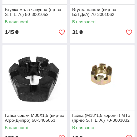
Втулка мала чавунна (пр-во
Втулка цапфи (вир-во
S. I. L. A.) 50-3001052
БЗТДиА) 70-3001062
В наявності
В наявності
145
31
₴
₴
Гайка сошки М30Х1,5 (вир-во
Гайка (М18*1,5 коронч.) МТЗ
Агро-Дніпро) 50-3405053
(пр-во S. I. L. A.) 70-3003032
В наявності
В наявності