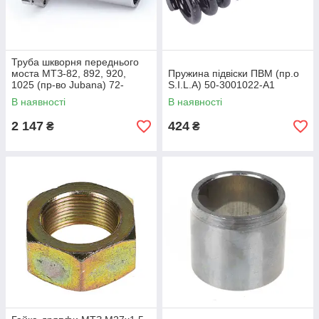
Труба шкворня переднього
моста МТЗ-82, 892, 920,
Пружина підвіски ПВМ (пр.о
1025 (пр-во Jubana) 72-
S.I.L.A) 50-3001022-А1
2308040
В наявності
В наявності
2 147
424
₴
₴