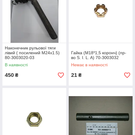
Наконечник рульової тяги
лівий ( посилений М24х1.5)
Гайка (М18*1,5 коронч) (пр-
80-3003020-03
во S. I. L. A) 70-3003032
В наявності
Немає в наявності
450
21
₴
₴