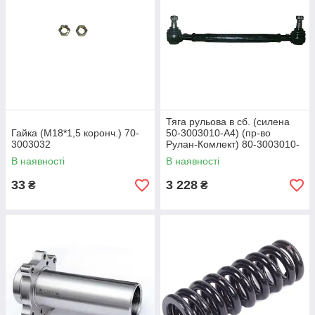
Тяга рульова в сб. (силена
Гайка (М18*1,5 коронч.) 70-
50-3003010-А4) (пр-во
3003032
Рулан-Комлект) 80-3003010-
01
В наявності
В наявності
33
3 228
₴
₴