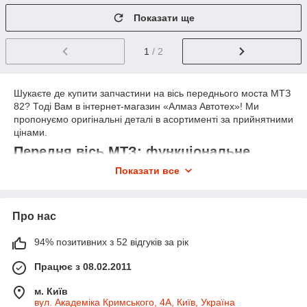
Показати ще
1
/ 2
Шукаєте де купити запчастини на вісь переднього моста МТЗ
82? Тоді Вам в інтернет-магазин «Алмаз Автотех»! Ми
пропонуємо оригінальні деталі в асортименті за прийнятними
цінами.
Передня вісь МТЗ: функціональне
призначення
Показати все
Ця система забезпечує ефективність роботи трактора за
різних умов. Вона впливає на стабільну роботу
Про нас
транспортного засобу, а саме на основні його функції:
● Управління. За допомогою передньої осі водій керує
94% позитивних з 52 відгуків за рік
трактором.
● Амортизація. Підвіска пом'якшує удари та нерівності на
Працює з 08.02.2011
дорозі. Покращує комфортні умови для водія та захищає
м. Київ
трактор від поломок.
вул. Академіка Кримського, 4А, Київ, Україна