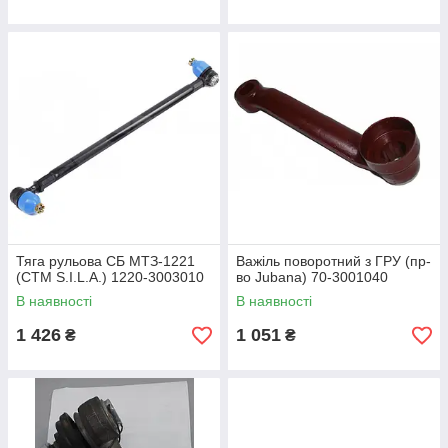
Тяга рульова СБ МТЗ-1221
Важіль поворотний з ГРУ (пр-
(СТМ S.I.L.A.) 1220-3003010
во Jubana) 70-3001040
В наявності
В наявності
1 426
1 051
₴
₴