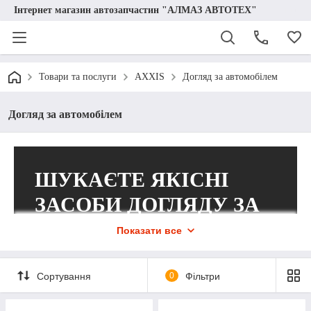
Інтернет магазин автозапчастин "АЛМАЗ АВТОТЕХ"
Товари та послуги
AXXIS
Догляд за автомобілем
Догляд за автомобілем
ШУКАЄТЕ ЯКІСНІ
ЗАСОБИ ДОГЛЯДУ ЗА
АВТОМОБІЛЕМ?
Показати все
Рекомендуємо звернути увагу на
Сортування
0
Фільтри
товари виробника Axxis!
В інтернет-магазині «Алмаз Автотех» представлений