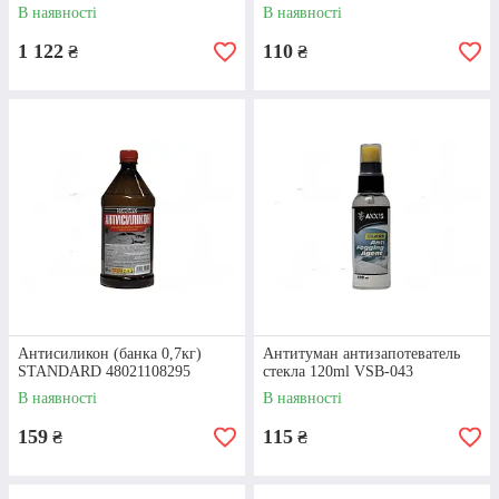
В наявності
В наявності
1 122
110
₴
₴
Антисиликон (банка 0,7кг)
Антитуман антизапотеватель
STANDARD 48021108295
стекла 120ml VSB-043
В наявності
В наявності
159
115
₴
₴