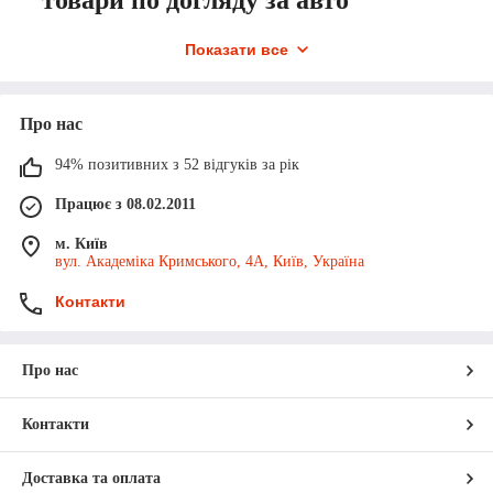
Показати все
Як часто потрібно мити автомобіль і
Про нас
яким чином це краще зробити?
94% позитивних з 52 відгуків за рік
Чим важливий догляд за салоном і як
Працює з 08.02.2011
уникнути неприємних запахів?
м. Київ
Як забезпечити довговічність та
вул. Академіка Кримського, 4А, Київ, Україна
чистоту ковриків та авточіпів?
Контакти
Як обрати підходящі продукти для
догляду за лакофарбовим покриттям?
Про нас
Контакти
Доставка та оплата