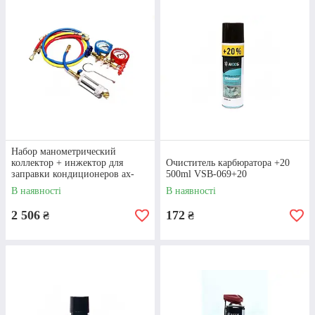
Набор манометрический
коллектор + инжектор для
Очиститель карбюратора +20
заправки кондиционеров ax-
500ml VSB-069+20
1112
В наявності
В наявності
2 506
172
₴
₴