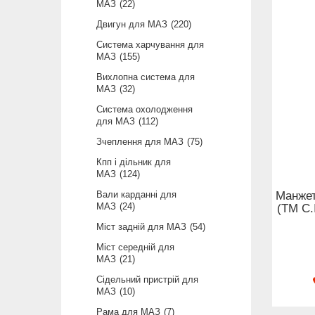
МАЗ
22
Двигун для МАЗ
220
Система харчування для
МАЗ
155
Вихлопна система для
МАЗ
32
Система охолодження
для МАЗ
112
Зчеплення для МАЗ
75
Кпп і дільник для
МАЗ
124
Вали карданні для
Манжет
МАЗ
24
(ТМ С.
Міст задній для МАЗ
54
Міст середній для
МАЗ
21
Сідельний пристрій для
МАЗ
10
Рама для МАЗ
7