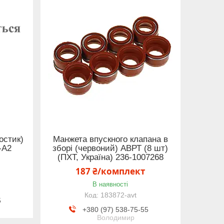
остик)
Манжета впускного клапана в
-А2
зборі (червоний) АВРТ (8 шт)
(ПХТ, Україна) 236-1007268
187 ₴/комплект
В наявності
183872-avt
5
+380 (97) 538-75-55
Володимир