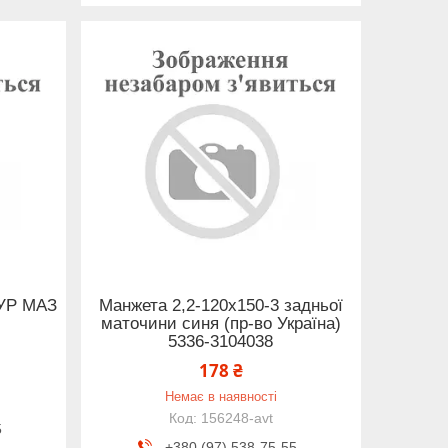
ГУР МАЗ
Манжета 2,2-120х150-3 задньої
маточини синя (пр-во Україна)
5336-3104038
178 ₴
Немає в наявності
156248-avt
5
+380 (97) 538-75-55