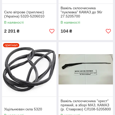
Важіль склоочисника
Скло вітрове (триплекс)
"пуклевка" КАМАЗ до 96г
(Україна) 5320-5206010
27.5205700
В наявності
В наявності
2 201
104
₴
₴
оригінал
Важіль склоочисника "хрест"
прямий, в зборі МАЗ, КАМАЗ
Ущільнювач скла 5320
(р. Ставрово) СЛ108-5205800