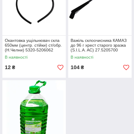
Окантовка ущільнювач скла
Важіль склоочисника КАМАЗ
650мм (центр. стійки) ст/обр.
до 96 г хрест старого зразка
(Н.Челни) 5320-5206062
(S.I.L.A. AC) 27.5205700
В наявності
В наявності
12
104
₴
₴