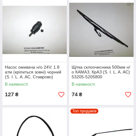
Насос омивача н/о 24V; 1.8
Щітка склоочисника 500мм н/
атм (кріпиться зовні) чорний
о КАМАЗ, КрАЗ (S. I. L. A. AC)
(S. I. L. A. AC, Ставрово)
53205-5205800
1124.5208100
В наявності
В наявності
127
74
₴
₴
Топ продажів