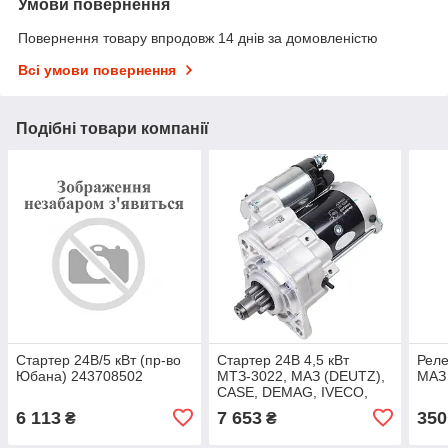
Умови повернення
Повернення товару впродовж 14 днів за домовленістю
Всі умови повернення
Подібні товари компанії
Стартер 24В/5 кВт (пр-во
Стартер 24В 4,5 кВт
Реле
Юбана) 243708502
МТЗ-3022, МАЗ (DEUTZ),
МАЗ 
CASE, DEMAG, IVECO,
LIEBHER (пр-во Юбана)
6 113
7 653
350
₴
₴
243708102