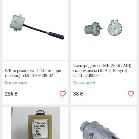
інших.
Консультації та допомога у підборі запчастин від
досвідчених менеджерів інтернет-магазину.
Приступити до вибору
Електродвигун МЕ-268Б (24В)
Р/К перемикача П-145 поворот
склоомивача (КЗАЭ, Калуга)
КАМАЗ електрообладнання:
(важіль) 5320-3709209-02
5320-3730000
основні групи деталей
В наявності
В наявності
256
38
₴
₴
СТАРТЕРИ