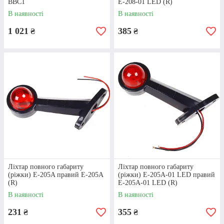
ВВС1
Е-208-01 LED (R)
В наявності
В наявності
Бiльше про компанiю
1 021
385
₴
₴
Як купити електрообладнання
КАМАЗ: схема замовлення в
онлайн-магазині «Алмаз
Автотех»
Ліхтар повного габариту
Ліхтар повного габариту
(ріжки) E-205A правий Е-205A
(ріжки) E-205A-01 LED правий
(R)
Е-205A-01 LED (R)
В наявності
В наявності
231
355
₴
₴
ОФОРМЛЕННЯ