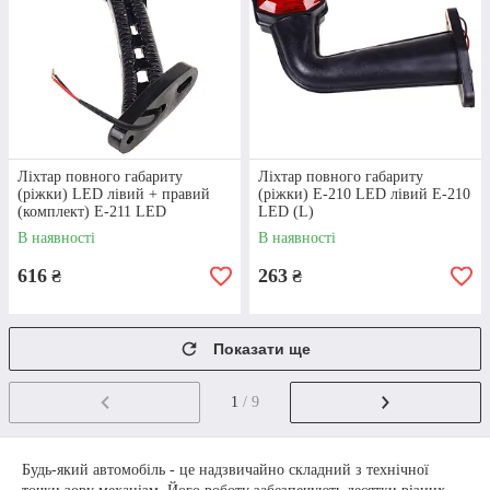
СПОСОБИ
ОПЛАТИ
Варіанти фінансового розрахунку на вибір клієнта
- безготівкова оплата за реквізитами компанії,
післяплата, оплата готівкою.
Ліхтар повного габариту
Ліхтар повного габариту
(ріжки) LED лівий + правий
(ріжки) E-210 LED лівий Е-210
(комплект) Е-211 LED
LED (L)
В наявності
В наявності
616
263
₴
₴
СПОСОБИ
ДОСТАВКИ
Показати ще
У Києві можна забрати замовлення самовивозом.
1
/ 9
По Україні товари доставляються перевізниками
Нова Пошта та Делівері.
Будь-який автомобіль - це надзвичайно складний з технічної