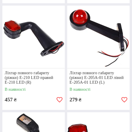
ЗАМОВЛЕННЯ
Виберіть електрообладнання КАМАЗ 4310 та
зробіть замовлення через кошик сайту, у
телефонному режимі, електронною поштою.
ОБРОБКА
Ліхтар повного габариту
Ліхтар повного габариту
ЗАМОВЛЕННЯ
(ріжки) E-210 LED правий
(ріжки) E-205A-01 LED лівий
Е-210 LED (R)
Е-205A-01 LED (L)
В наявності
В наявності
Співробітник магазину обробляє замовлення та
зв'язується з покупцем для уточнення всіх
457
279
₴
₴
деталей.