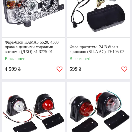
02
ЦІНИ
На КАМАЗ електрообладнання встановлено
доступні ціни, без посередницьких
переплат. Купувати в нашому інтернет-
магазині – вигідно, оскільки ми можемо
Фара-блок КАМАЗ 6520, 4308
права з денними ходовими
Фара протитум. 24 В біла з
запропонувати запчастини з різних цінових
вогнями (ДХО) 31.3775-01
кришкою (SILA AC) ТН105-02
категорій, які відповідатимуть можливостям
усіх клієнтів
В наявності
В наявності
03
4 599
599
₴
₴
ЕКСПЕРТНІ
КОНСУЛЬТАЦІЇ
Менеджери інтернет-магазину мають
багаторічний досвід роботи, що дозволяє
надавати професійні консультації кожному