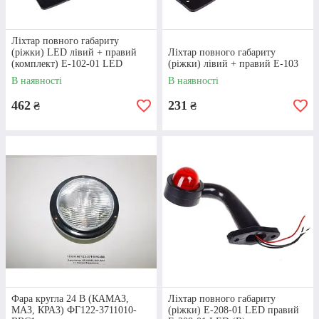
клієнту. У нас можна отримати відповіді на
всі питання, грамотні рекомендації щодо
вибору електроустаткування, підказки, яка
Ліхтар повного габариту
підійде
коробка передач для КАМАЗу
(ріжки) LED лівий + правий
Ліхтар повного габариту
(комплект) Е-102-01 LED
(ріжки) лівий + правий Е-103
04
В наявності
В наявності
462
231
₴
₴
ОПЕРАТИВНА
ДОСТАВКА
Наша компанія має власний склад, де є в
наявності все електрообладнання
автомобіля КАМАЗ. Це дозволяє нам
максимально швидко обробляти замовлення
та здійснювати відправки в день
оформлення. За лічені дні товари
доставляються по всій Україні
Фара кругла 24 В (КАМАЗ,
Ліхтар повного габариту
МАЗ, КРАЗ) ФГ122-3711010-
(ріжки) E-208-01 LED правий