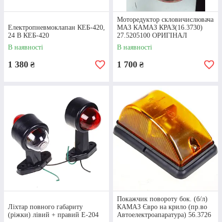
сучасні фари євро, оптика фар, лампи різних типів
тощо.
Моторедуктор скловичислювача
Електропневмоклапан КЕБ-420,
МАЗ КАМАЗ КРАЗ(16.3730)
24 В КЕБ-420
27.5205100 ОРИГІНАЛ
В наявності
В наявності
1 380
1 700
₴
₴
ГЕНЕРАТОРИ
Стартери та реле генератора, ремені та щітки
генератора, щіткотримачі, шківи та інші конструктивні
деталі.
АКУМУЛЯТОРИ
Покажчик повороту бок. (б/л)
На КАМАЗ встановлюється дві або три акумуляторні
Ліхтар повного габариту
КАМАЗ Євро на крило (пр.во
батареї. АКБ виконує роль резервного джерела
(ріжки) лівий + правий Е-204
Автоелектроапаратура) 56.3726