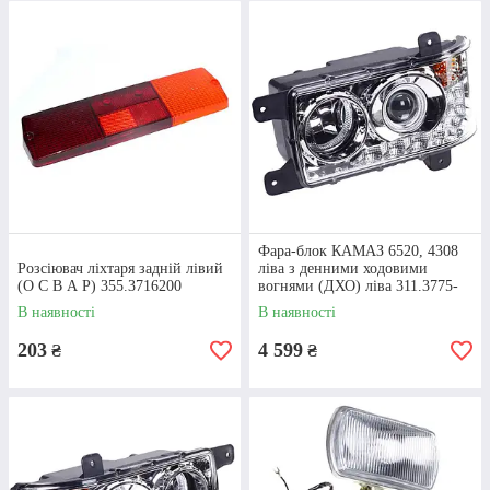
01
ШИРОКИЙ
АСОРТИМЕНТ
У каталозі нашого інтернет-магазину
представлений величезний асортимент
Фара-блок КАМАЗ 6520, 4308
товарів, за допомогою яких можна виконати
Розсіювач ліхтаря задній лівий
ліва з денними ходовими
ремонт електроустаткування КАМАЗ –
(О С В А Р) 355.3716200
вогнями (ДХО) ліва 311.3775-
понад 400 товарних позицій. Також у нас
01
В наявності
В наявності
представлена
система живлення для
КАМАЗу
та інші запчастини для вантажних
203
4 599
₴
₴
транспортних засобів
ОПТИМАЛЬНІ