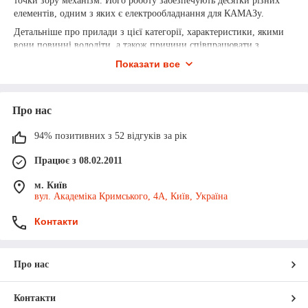
точки зору механізм. Його роботу забезпечують десятки різних
Контактна iнформацiя
елементів, одним з яких є електрообладнання для КАМАЗу.
Детальніше про прилади з цієї категорії, характеристики, якими
вони повинні володіти, а також причини співпрацювати з
інтернет-магазином “Алмаз Автотех” наші спеціалісти
Показати все
розповідають далі.
Електрообладнання для КАМАЗу: види
Про нас
Електрообладнання для КАМАЗу, купити яке в Україні можна на
нашому сайті - це велика категорія, яке об’єднує декілька великих
94% позитивних з 52 відгуків за рік
товарних груп. До їх числа варто зарахувати:
● генератори;
Працює з 08.02.2011
● акумулятори;
м. Київ
вул. Академіка Кримського, 4А, Київ, Україна
● автономні накопичувачі;
● проводка;
Контакти
● реле;
● датчики;
Про нас
● приборна панель.
Варто пам’ятати, що схема електрообладнання КАМАЗ в
Контакти
залежності від його моделі може відрізнятися. Саме тому підбір