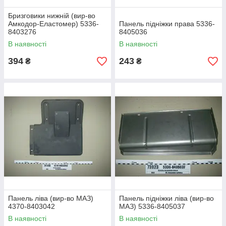
Бризговики нижній (вир-во
Амкодор-Еластомер) 5336-
Панель підніжки права 5336-
8403276
8405036
В наявності
В наявності
394
243
₴
₴
Панель ліва (вир-во МАЗ)
Панель підніжки ліва (вир-во
4370-8403042
МАЗ) 5336-8405037
В наявності
В наявності