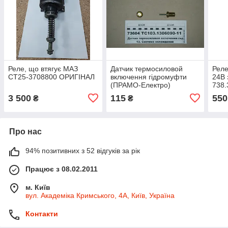
Реле, що втягує МАЗ
Датчик термосиловой
Реле
СТ25-3708800 ОРИГІНАЛ
включення гідромуфти
24В 
(ПРАМО-Електро)
738.
ТС103.1306090-11
(ори
3 500
115
550
₴
₴
Про нас
94% позитивних з 52 відгуків за рік
Працює з 08.02.2011
м. Київ
вул. Академіка Кримського, 4А, Київ, Україна
Контакти