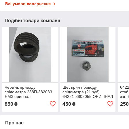
Всі умови повернення
Подібні товари компанії
Черв'як приводу
Шестірня приводу
6422
спідометра 238П-382033
спідометра (21 зуб)
стаб
ЯМЗ оригінал
64221-3802055 ОРИГІНАЛ
заг.
(ОР
850
450
250
₴
₴
Про нас