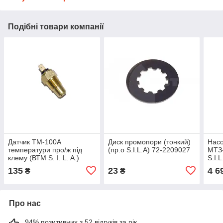
Подібні товари компанії
Датчик ТМ-100А
Диск промопори (тонкий)
Насо
температури про/ж під
(пр.о S.I.L.A) 72-2209027
МТЗ-
клему (ВТМ S. I. L. A.)
S.I.
ТМ100А
135
23
4 6
₴
₴
Про нас
94% позитивних з 52 відгуків за рік