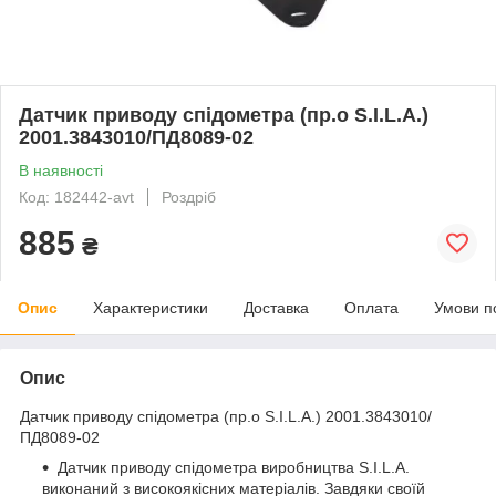
Датчик приводу спідометра (пр.о S.I.L.A.)
2001.3843010/ПД8089-02
В наявності
Код: 182442-avt
Роздріб
885
₴
Опис
Характеристики
Доставка
Оплата
Умови п
Опис
Датчик приводу спідометра (пр.о S.I.L.A.) 2001.3843010/
ПД8089-02
Датчик приводу спідометра виробництва S.I.L.A.
виконаний з високоякісних матеріалів. Завдяки своїй