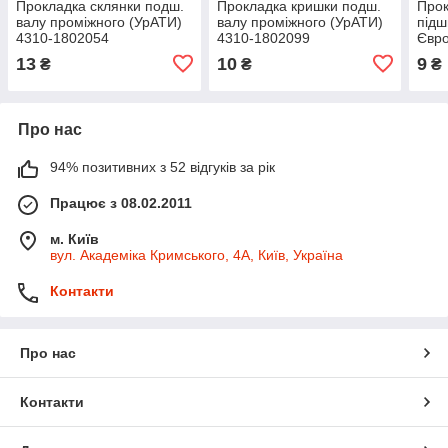
Прокладка склянки подш.
Прокладка кришки подш.
Прок
валу проміжного (УрАТИ)
валу проміжного (УрАТИ)
підш
4310-1802054
4310-1802099
Євро
240
13
10
9
₴
₴
₴
Про нас
94% позитивних з 52 відгуків за рік
Працює з 08.02.2011
м. Київ
вул. Академіка Кримського, 4А, Київ, Україна
Контакти
Про нас
Контакти