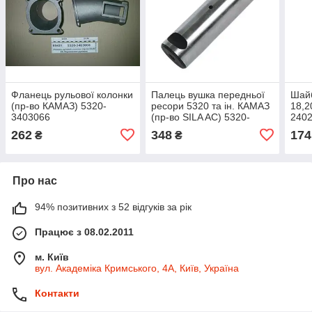
Фланець рульової колонки
Палець вушка передньої
Шай
(пр-во КАМАЗ) 5320-
ресори 5320 та ін. КАМАЗ
18,2
3403066
(пр-во SILA AC) 5320-
2402
2902478
532
262
348
174
₴
₴
Про нас
94% позитивних з 52 відгуків за рік
Працює з 08.02.2011
м. Київ
вул. Академіка Кримського, 4А, Київ, Україна
Контакти