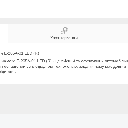
Характеристики
ий Е-205A-01 LED (R)
. номер:
Е-205A-01 LED (R) - це якісний та ефективний автомобільн
Він оснащений світлодіодною технологією, завдяки чому має довгий 
відстанях.