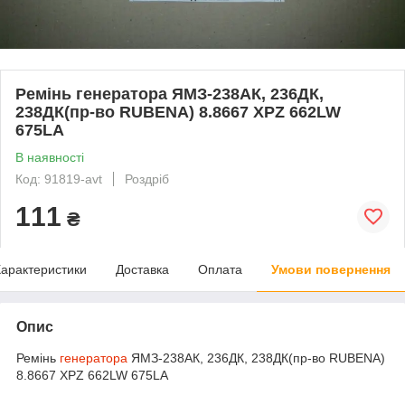
Ремінь генератора ЯМЗ-238АК, 236ДК,
238ДК(пр-во RUBENA) 8.8667 XPZ 662LW
675LA
В наявності
Код: 91819-avt
Роздріб
111
₴
арактеристики
Доставка
Оплата
Умови повернення
Опис
Ремінь
генератора
ЯМЗ-238АК, 236ДК, 238ДК(пр-во RUBENA)
8.8667 XPZ 662LW 675LA