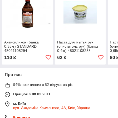
Антисиликон (банка
Паста для мытья рук
Паст
0,35кг) STANDARD
(очиститель рук) (банка
(очи
48021108294
0,4кг) 48021108288
0,65
110
62
80
₴
₴
Про нас
94% позитивних з 52 відгуків за рік
Працює з 08.02.2011
м. Київ
вул. Академіка Кримського, 4А, Київ, Україна
Контакти