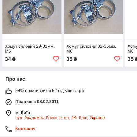
Хомут силовий 29-31мм.
Хомут силовий 32-35мм.
Хому
М6
М6
М6
34
35
35
₴
₴
Про нас
94% позитивних з 52 відгуків за рік
Працює з 08.02.2011
м. Київ
вул. Академіка Кримського, 4А, Київ, Україна
Контакти