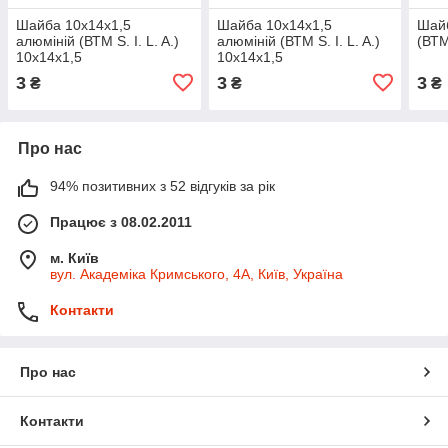
Шайба 10х14х1,5
Шайба 10х14х1,5
Шайб
алюміній (ВТМ S. I. L. A.)
алюміній (ВТМ S. I. L. A.)
(ВТМ
10х14х1,5
10х14х1,5
3
3
3
₴
₴
₴
Про нас
94% позитивних з 52 відгуків за рік
Працює з 08.02.2011
м. Київ
вул. Академіка Кримського, 4А, Київ, Україна
Контакти
Про нас
Контакти