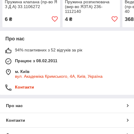
Пружина клапана (пр-во Я
Пружина розпилювача
Вед
З Д А) 33.1106272
(вир-во ЯЗТА) 236-
(пр-
1112140
40
6
4
368
₴
₴
Про нас
94% позитивних з 52 відгуків за рік
Працює з 08.02.2011
м. Київ
вул. Академіка Кримського, 4А, Київ, Україна
Контакти
Про нас
Контакти