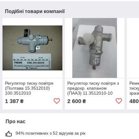
Подібні товари компанії
Регулятор тиску повітря
Регулятор тиску повітря з
Ремк
(Полтава 15.3512010)
предохр. клапаном
тиск
100.3512010
(ПААЗ) 11.3512010-10
зраз
пов
1 387
2 600
480
₴
₴
Про нас
94% позитивних з 52 відгуків за рік