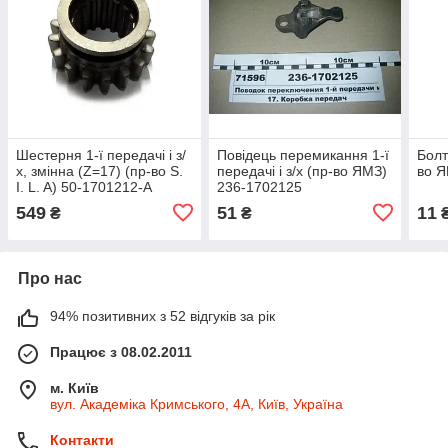
Шестерня 1-ї передачі і з/
Повідець перемикання 1-ї
Болт
х, змінна (Z=17) (пр-во S.
передачі і з/х (пр-во ЯМЗ)
во Я
I. L. A) 50-1701212-А
236-1702125
549
51
11
₴
₴
Про нас
94% позитивних з 52 відгуків за рік
Працює з 08.02.2011
м. Київ
вул. Академіка Кримського, 4А, Київ, Україна
Контакти