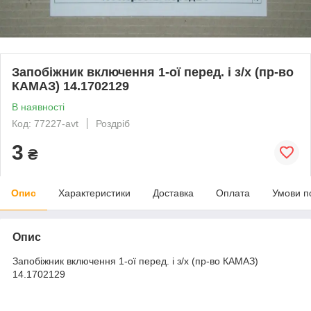
Запобіжник включення 1-ої перед. і з/х (пр-во
КАМАЗ) 14.1702129
В наявності
Код: 77227-avt
Роздріб
3
₴
Опис
Характеристики
Доставка
Оплата
Умови п
Опис
Запобіжник включення 1-ої перед. і з/х (пр-во КАМАЗ)
14.1702129