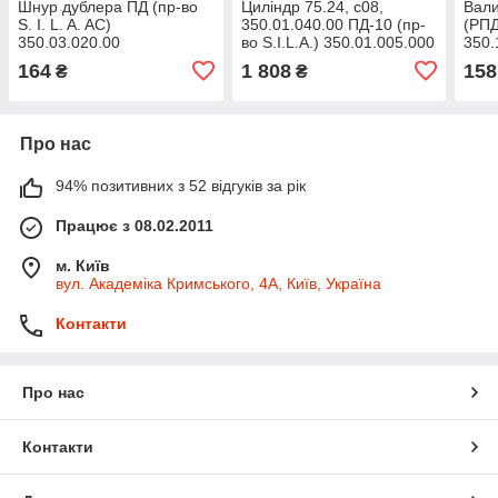
Шнур дублера ПД (пр-во
Циліндр 75.24, с08,
Вали
S. I. L. A. AC)
350.01.040.00 ПД-10 (пр-
(РПД
350.03.020.00
во S.I.L.A.) 350.01.005.000
350.
164
1 808
158
₴
₴
Про нас
94% позитивних з 52 відгуків за рік
Працює з 08.02.2011
м. Київ
вул. Академіка Кримського, 4А, Київ, Україна
Контакти
Про нас
Контакти