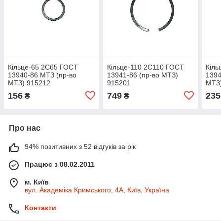
Кільце-65 2С65 ГОСТ
Кільце-110 2С110 ГОСТ
Кіль
13940-86 МТЗ (пр-во
13941-86 (пр-во МТЗ)
1394
МТЗ) 915212
915201
МТЗ
156
749
235
₴
₴
Про нас
94% позитивних з 52 відгуків за рік
Працює з 08.02.2011
м. Київ
вул. Академіка Кримського, 4А, Київ, Україна
Контакти