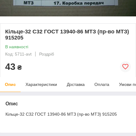
Кільце-32 С32 ГОСТ 13940-86 МТЗ (пр-во МТЗ)
915205
В наявності
Код: 5711-avt
Роздріб
43
₴
Опис
Характеристики
Доставка
Оплата
Умови п
Опис
Кільце-32 С32 ГОСТ 13940-86 МТЗ (пр-во МТЗ) 915205