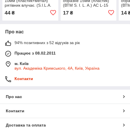
10мм (пластик+метал)
образне 15мм (пластик)
обра
рятівник влучає. (S.I.L.A.
(ВТМ S. I. L. A.) АС L-15
(ВТМ
AC) АС C-10 У
44
17
14
₴
₴
Про нас
94% позитивних з 52 відгуків за рік
Працює з 08.02.2011
м. Київ
вул. Академіка Кримського, 4А, Київ, Україна
Контакти
Про нас
Контакти
Доставка та оплата