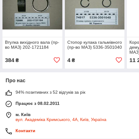
Втулка вихідного вала (пр-
Стопор кулака гальмівного
Кор
во МАЗ) 202-1721184
(пр-во МАЗ) 5336-3501040
дему
МАЗ)
384
4
11 
₴
₴
Про нас
94% позитивних з 52 відгуків за рік
Працює з 08.02.2011
м. Київ
вул. Академіка Кримського, 4А, Київ, Україна
Контакти