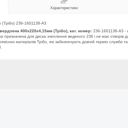
Характеристики
 (Трібо) 236-1601138-А3
вердлена 400х220х4,15мм (Трібо), кат. номер:
236-1601138-А3 - ц
ка призначена для диска зчеплення веденого 236 і не має отворів д
якісних матеріалів Трібо, які забезпечують довгий термін служби т
.