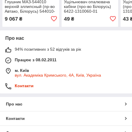
Глушник МАЗ-544010
Ущільнювач опалювача
Ущіл
верхній эллипсный (пр-во
кабіни (про-во Білорусь)
(про
Автако, Білорусь) 544010-
6422-1310060-01
131
1201010
9 067
49
43
₴
₴
Про нас
94% позитивних з 52 відгуків за рік
Працює з 08.02.2011
м. Київ
вул. Академіка Кримського, 4А, Київ, Україна
Контакти
Про нас
Контакти