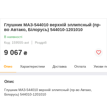
Глушник МАЗ-544010 верхній эллипсный (пр-
во Автако, Білорусь) 544010-1201010
В наявності
Код: 159555-avt
Роздріб
9 067
₴
Опис
Характеристики
Доставка
Оплата
Умови п
Опис
Глушник МАЗ-544010 верхній эллипсный (пр-во Автако,
Білорусь) 544010-1201010