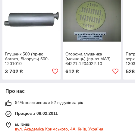
Глушник 500 (пр-во
Огорожа глушника
Патр
Автако, Білорусь) 500-
(млинець) (пр-во МАЗ)
верх
1201010
64221-1204022-10
130
3 702
612
528
₴
₴
Про нас
94% позитивних з 52 відгуків за рік
Працює з 08.02.2011
м. Київ
вул. Академіка Кримського, 4А, Київ, Україна