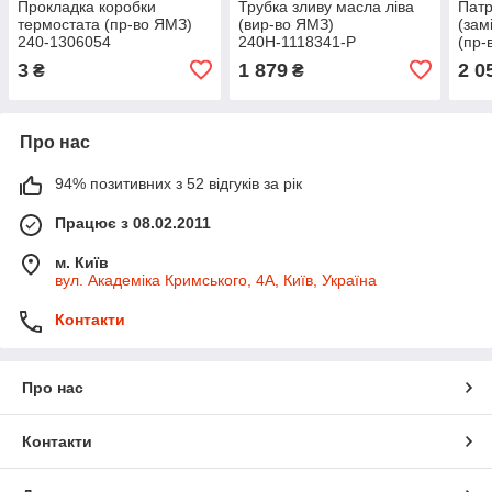
Прокладка коробки
Трубка зливу масла ліва
Патр
термостата (пр-во ЯМЗ)
(вир-во ЯМЗ)
(зам
240-1306054
240Н-1118341-Р
(пр-
240
3
1 879
2 0
₴
₴
Про нас
94% позитивних з 52 відгуків за рік
Працює з 08.02.2011
м. Київ
вул. Академіка Кримського, 4А, Київ, Україна
Контакти
Про нас
Контакти