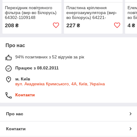
Перехідник повітряного
Пластина кріплення
Еле
фільтра (вир-во Білорусь)
енергоакумулятора (вир-
пові
64302-1109148
во Білорусь) 64221-
во Б
3519177
110
208
227
4
₴
₴
₴
Про нас
94% позитивних з 52 відгуків за рік
Працює з 08.02.2011
м. Київ
вул. Академіка Кримського, 4А, Київ, Україна
Контакти
Про нас
Контакти