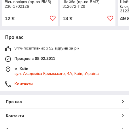
Вісь повідка (пр-во ЯМЗ)
Шайба (пр-во ЯМЗ)
Шайб
236-1702126
312672-П29
блок
312
12
13
49
₴
₴
Про нас
94% позитивних з 52 відгуків за рік
Працює з 08.02.2011
м. Київ
вул. Академіка Кримського, 4А, Київ, Україна
Контакти
Про нас
Контакти