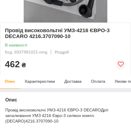
Провід високовольтні УМЗ-4216 ЄВРО-3
DECARO 4216.3707090-10
В наявності
Код: 6937981022-omg
Роздріб
462
₴
Опис
Характеристики
Доставка
Оплата
Умови п
Опис
Провід високовольтні УМЗ-4216 ЄВРО-3 DECAROДріт
запалювання УМЗ 4216 Євро-3 силікон компл.
(DECARO)4216.3707090-10