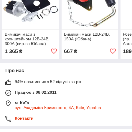
Вимикач маси з
Вимикач маси 12В-24В,
Розе
кронштейном 12В-24В,
150А (Юбана)
(пр.
300А (вир-во Юбана)
Авто
ПС3
1 365
667
189
₴
₴
Про нас
94% позитивних з 52 відгуків за рік
Працює з 08.02.2011
м. Київ
вул. Академіка Кримського, 4А, Київ, Україна
Контакти