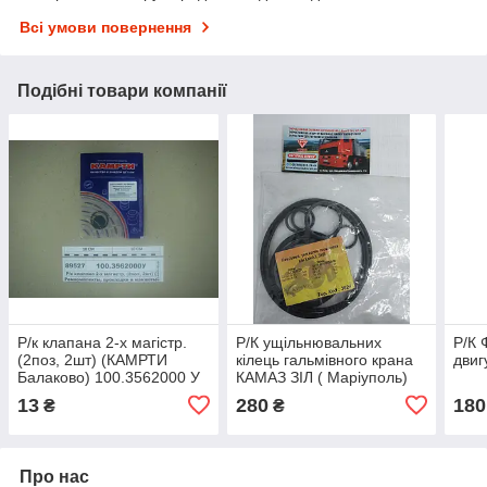
Всі умови повернення
Подібні товари компанії
Р/к клапана 2-х магістр.
Р/К ущільнювальних
Р/К 
(2поз, 2шт) (КАМРТИ
кілець гальмівного крана
двиг
Балаково) 100.3562000 У
КАМАЗ ЗІЛ ( Маріуполь)
13
280
180
₴
₴
Про нас