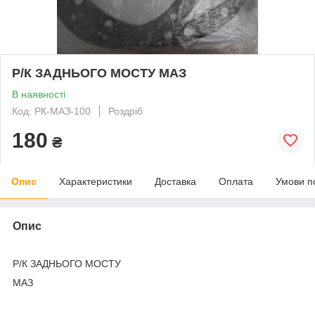
Р/К ЗАДНЬОГО МОСТУ МАЗ
В наявності
Код: РК-МАЗ-100
Роздріб
180
₴
Опис
Характеристики
Доставка
Оплата
Умови п
Опис
Р/К ЗАДНЬОГО МОСТУ
МАЗ